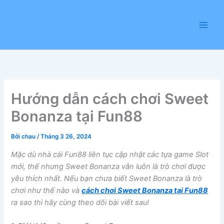
Nhảy
tới
nội
dung
Hướng dẫn cách chơi Sweet
Bonanza tại Fun88
Bởi
chau
/
Tháng 3 26, 2024
Mặc dù nhà cái Fun88 liên tục cập nhật các tựa game Slot
mới, thế nhưng Sweet Bonanza vẫn luôn là trò chơi được
yêu thích nhất. Nếu bạn chưa biết Sweet Bonanza là trò
chơi như thế nào và
cách chơi Sweet Bonanza tại Fun88
ra sao thì hãy cùng theo dõi bài viết sau!