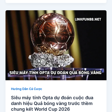
Hướng Dẫn Cá Cược
Siêu máy tính Opta dự đoán cuộc đua
danh hiệu Quả bóng vàng trước thềm
chung kết World Cup 2026