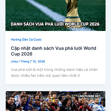
Hướng Dẫn Cá Cược
Cập nhật danh sách Vua phá lưới World
Cup 2026
chau
/
Tháng 7 10, 2026
Vua phá lưới là một trong những danh hiệu cá nhân
được nhiều fan hâm mộ quan tâm nhất ở