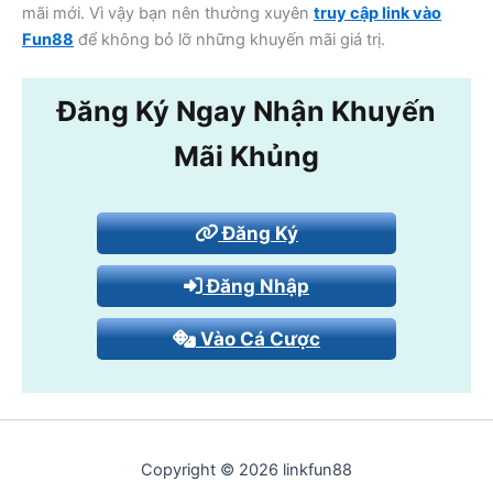
mãi mới. Vì vậy bạn nên thường xuyên
truy cập link vào
Fun88
để không bỏ lỡ những khuyến mãi giá trị.
Đăng Ký Ngay Nhận Khuyến
Mãi Khủng
Đăng Ký
Đăng Nhập
Vào Cá Cược
Copyright © 2026 linkfun88