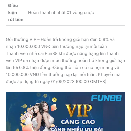
Điều
kiện
Hoàn thành ít nhất 01 vòng cược
rút tiền
Gói thưởng VIP – Hoàn trả không giới hạn đến 0.8% và
nhận 10.000.000 VNĐ tiền thưởng nạp lại mỗi tuần
Thành viên nhà cái Fun88 khi được nâng hạng lên thành
viên VIP sẽ nhận được mức thưởng hoàn trả không giới hạn
lên tới 0.8% triệu đồng. Đồng thời còn có cơ hội mang về
10.000.000 VNĐ tiền thưởng nạp lại mỗi tuần. Khuyến mãi
được áp dụng từ ngày 01/05/2023 (00:00 GMT+8).