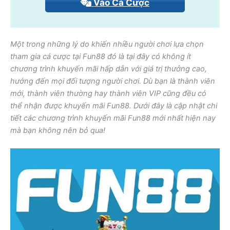
Vào Cá Cược
Một trong những lý do khiến nhiều người chơi lựa chọn
tham gia cá cược tại Fun88 đó là tại đây có không ít
chương trình khuyến mãi hấp dẫn với giá trị thưởng cao,
hướng đến mọi đối tượng người chơi. Dù bạn là thành viên
mới, thành viên thường hay thành viên VIP cũng đều có
thể nhận được khuyến mãi Fun88. Dưới đây là cập nhật chi
tiết các chương trình khuyến mãi Fun88 mới nhất hiện nay
mà bạn không nên bỏ qua!