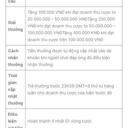
cầu
Tặng 100.000 VNĐ khi đạt doanh thu cược từ
20.000.000 – 50.000.000 VNĐTặng 200.000
Giải
VNĐ khi đạt doanh thu cược từ 50.000.000 –
thưởng
100.000.000 VNĐTặng 300.000 VNĐ khi đạt
doanh thu cược trên 100.000.000 VNĐ
Cách
Tiền thưởng được tự động cập nhật vào tài
nhận
khoản khi người chơi đáp ứng đủ điều kiện
thưởng
nhận thưởng
Thời
gian
Trả thưởng trước 23h59 GMT+8 thứ tư hàng
cập
tuần cho doanh thu cược của tuần trước đó
nhật
thưởng
Điều
kiện
Hoàn thành ít nhất 01 vòng cược
rút tiền