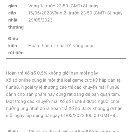
gian
Vòng 1: trước 23:59 (GMT+8) ngày
cập
15/05/2023Vòng 2: trước 23:59 (GMT+8) ngày
nhật
29/05/2023
thưởng
Điều
kiện
Hoàn thành ít nhất 01 vòng cược
rút tiền
Hoàn trả Xổ số 0.5% không giới hạn mỗi ngày
Xổ số online cũng là một thể loại game cực kỳ hấp dẫn tại
Fun88. Ngoài tỷ lệ thưởng cao thì các khuyến mãi Fun88
dành cho sản phẩm này cũng rất đáng để bạn quan tâm.
Một trong các khuyến mãi Xổ số Fun88 được người chơi
hưởng ứng nhất đó là hoàn trả Xổ số 0.5% không giới hạn
mỗi ngày, áp dụng từ ngày 01/05/2023 (00:00 GMT+8).
Điều
Tất cả các thành viên tại Fun88 khi chơi cược