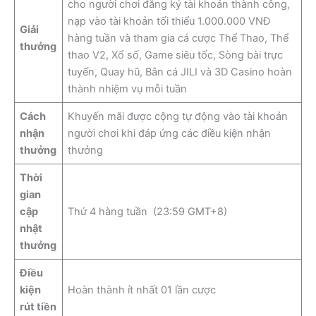
cho người chơi đăng ký tài khoản thành công,
nạp vào tài khoản tối thiểu 1.000.000 VNĐ
Giải
hàng tuần và tham gia cá cược Thể Thao, Thể
thưởng
thao V2, Xổ số, Game siêu tốc, Sòng bài trực
tuyến, Quay hũ, Bắn cá JILI và 3D Casino hoàn
thành nhiệm vụ mỗi tuần
Cách
Khuyến mãi được cộng tự động vào tài khoản
nhận
người chơi khi đáp ứng các điều kiện nhận
thưởng
thưởng
Thời
gian
cập
Thứ 4 hàng tuần (23:59 GMT+8)
nhật
thưởng
Điều
kiện
Hoàn thành ít nhất 01 lần cược
rút tiền