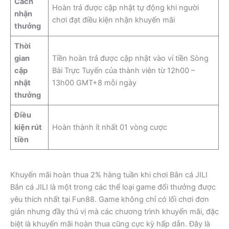
Cách
Hoàn trả được cập nhật tự động khi người
nhận
chơi đạt điều kiện nhận khuyến mãi
thưởng
Thời
gian
Tiền hoàn trả được cập nhật vào ví tiền Sòng
cập
Bài Trực Tuyến của thành viên từ 12h00 –
nhật
13h00 GMT+8 mỗi ngày
thưởng
Điều
kiện rút
Hoàn thành ít nhất 01 vòng cược
tiền
Khuyến mãi hoàn thua 2% hàng tuần khi chơi Bắn cá JILI
Bắn cá JILI là một trong các thể loại game đổi thưởng được
yêu thích nhất tại Fun88. Game không chỉ có lối chơi đơn
giản nhưng đầy thú vị mà các chương trình khuyến mãi, đặc
biệt là khuyến mãi hoàn thua cũng cực kỳ hấp dẫn. Đây là