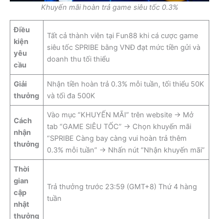
Khuyến mãi hoàn trả game siêu tốc 0.3%
Điều
Tất cả thành viên tại Fun88 khi cá cược game
kiện
siêu tốc SPRIBE bằng VNĐ đạt mức tiền gửi và
yêu
doanh thu tối thiểu
cầu
Giải
Nhận tiền hoàn trả 0.3% mỗi tuần, tối thiểu 50K
thưởng
và tối đa 500K
Vào mục “KHUYẾN MÃI” trên website -> Mở
Cách
tab “GAME SIÊU TỐC” -> Chọn khuyến mãi
nhận
“SPRIBE Càng bay càng vui hoàn trả thêm
thưởng
0.3% mỗi tuần” -> Nhấn nút “Nhận khuyến mãi”
Thời
gian
Trả thưởng trước 23:59 (GMT+8) Thứ 4 hàng
cập
tuần
nhật
thưởng