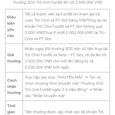
Thưởng SOS Trò chơi Fun88 lên tới 3.500.000 VNĐ
Tất cả thành viên tại Fun88 khi tham gia cá
Điều
cược Trò Chơi và PT Slot bằng VNĐTổng dư tài
kiện
khoản Trò Chơi Fun88 và PT Slot không quá
yêu
3.000 VNĐThua ít nhất 2.000.000 VNĐ tại Trò
cầu
Chơi và PT Slot
Nhận ngay 8% thưởng SOS trên số tiền thua tại
Giải
Trò Chơi Fun88 và Slots – PT Slot, tối đa lên tới
thưởng
2.000.000 VNĐ cho mỗi lần đăng ký và
3.500.000 VNĐ mỗi ngày
Truy cập vào mục “KHUYẾN MÃI” -> Tìm và
Cách
chọn chương trình khuyến mãi “Thưởng SOS
nhận
Trò chơi Fun88 ngày 3.5 triệu đồng” -> Nhấn
thưởng
vào “Nhận khuyến mãi”
Thời
gian
Tiền thưởng được cập nhật vào tài khoản Trò