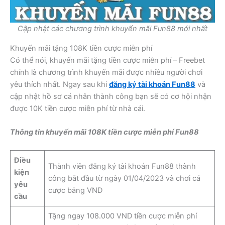
Cập nhật các chương trình khuyến mãi Fun88 mới nhất
Khuyến mãi tặng 108K tiền cược miễn phí
Có thể nói, khuyến mãi tặng tiền cược miễn phí – Freebet
chính là chương trình khuyến mãi được nhiều người chơi
yêu thích nhất. Ngay sau khi
đăng ký tài khoản Fun88
và
cập nhật hồ sơ cá nhân thành công bạn sẽ có cơ hội nhận
được 10K tiền cược miễn phí từ nhà cái.
Thông tin khuyến mãi 108K tiền cược miễn phí Fun88
Điều
Thành viên đăng ký tài khoản Fun88 thành
kiện
công bắt đầu từ ngày 01/04/2023 và chơi cá
yêu
cược bằng VND
cầu
Tặng ngay 108.000 VND tiền cược miễn phí