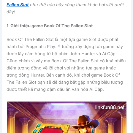
Fallen Slot
như thế nào hãy cùng tham khảo bài viết dưới
đây!
1. Giới thiệu game Book Of The Fallen Slot
Book Of The Fallen Slot là một tựa game Slot được phát
hành bởi Pragmatic Play. Ý tưởng xây dựng tựa game này
được lấy cảm hứng từ bộ phim John Hunter và Ai Cập.
Cũng chính vì vậy mà Book Of The Fallen Slot có khá nhiều
điểm tương đồng về lối chơi với những tựa game khác
trong dòng Hunter. Bên cạnh đó, khi chơi game Book Of
The Fallen Slot bạn sẽ dễ dàng bắt gặp những biểu tượng
được thiết kế mang đậm dấu ấn văn hóa Ai Cập.