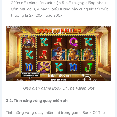
200x nếu cùng lúc xuất hiện 5 biểu tượng giống nhau.
Còn nếu có 3, 4 hay 5 biểu tượng này cùng lúc thì mức
thưởng là 2x, 20x hoặc 200x
Giao diện game Book Of The Fallen Slot
3.2. Tính năng vòng quay miễn phí
Tính năng vòng quay miễn phí trong game Book Of The