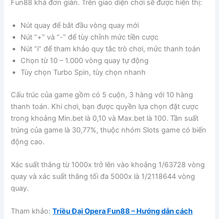
Fun88 khá đơn giản. Trên giao diện chơi sẽ được hiển thị:
Nút quay để bắt đầu vòng quay mới
Nút “+” và “-” để tùy chỉnh mức tiền cược
Nút “i” để tham khảo quy tắc trò chơi, mức thanh toán
Chọn từ 10 – 1.000 vòng quay tự động
Tùy chọn Turbo Spin, tùy chọn nhanh
Cấu trúc của game gồm có 5 cuộn, 3 hàng với 10 hàng
thanh toán. Khi chơi, bạn được quyền lựa chọn đặt cược
trong khoảng Min.bet là 0,10 và Max.bet là 100. Tần suất
trúng của game là 30,77%, thuộc nhóm Slots game có biến
động cao.
Xác suất thắng từ 1000x trở lên vào khoảng 1/63728 vòng
quay và xác suất thắng tối đa 5000x là 1/2118644 vòng
quay.
Tham khảo:
Triều Đại Opera Fun88 – Hướng dẫn cách