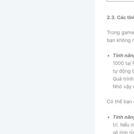
2.3. Các tí
Trong game 
bạn không n
Tính năn
1000 tại 
tự động b
Quá trình
Nhờ vậy 
Có thể bạn
Tính năn
trí. Nếu 
sẽ tính t