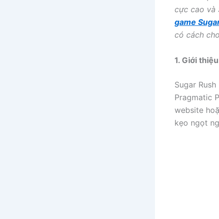
cực cao và 
game Sugar
có cách chơ
1. Giới thi
Sugar Rush 
Pragmatic 
website hoặ
kẹo ngọt ng