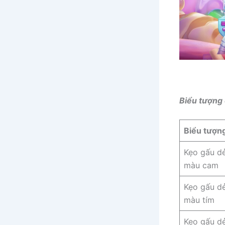
Biểu tượng c
Biểu tượn
Kẹo gấu d
màu cam
Kẹo gấu d
màu tím
Kẹo gấu d