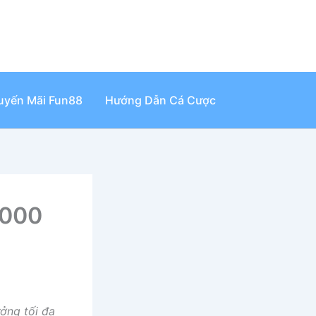
uyến Mãi Fun88
Hướng Dẫn Cá Cược
1000
ởng tối đa