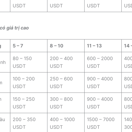
USDT
USDT
USDT
US
ó giá trị cao
g
5 – 7
8 – 10
11 – 13
14 
80 – 150
200 – 400
600 – 2000
400
anh
USDT
USDT
USDT
US
100 – 200
250 – 600
900 – 4000
800
m
USDT
USDT
USDT
US
m
150 – 250
300 – 800
900 – 4000
800
USDT
USDT
USDT
US
àu
200 – 350
400 – 1000
1500 – 7000
140
USDT
USDT
USDT
30