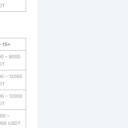
DT
– 15+
0 – 8000
DT
0 – 12000
DT
0 – 12000
DT
00 –
000 USDT