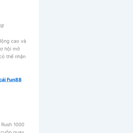
88
động cao và
cơ hội mở
có thể nhận
cái Fun88
r Rush 1000
 cuộn quay.