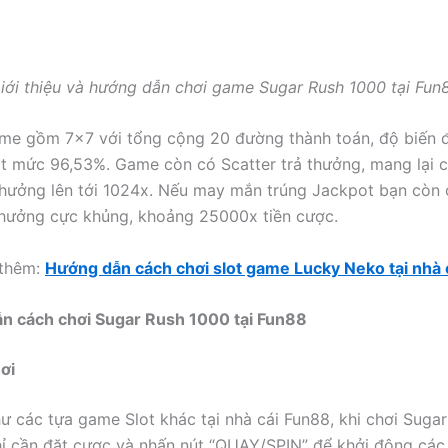
iới thiệu và hướng dẫn chơi game Sugar Rush 1000 tại Fun
me gồm 7×7 với tổng cộng 20 đường thành toán, độ biến 
ạt mức 96,53%. Game còn có Scatter trả thưởng, mang lại 
hưởng lên tới 1024x. Nếu may mắn trúng Jackpot bạn còn 
hưởng cực khủng, khoảng 25000x tiền cược.
thêm:
Hướng dẫn cách chơi slot game Lucky Neko tại nhà 
ẫn cách chơi Sugar Rush 1000 tại Fun88
ơi
ư các tựa game Slot khác tại nhà cái Fun88, khi chơi Suga
ỉ cần đặt cược và nhấn nút “QUAY/SPIN” để khởi động các