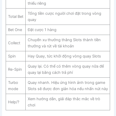
thiểu riêng
Tổng tiền cược người chơi đặt trong vòng
Total Bet
quay
Bet One
Đặt cược 1 hàng
Chuyển xu thưởng thắng Slots thành tiền
Collect
thưởng và rút về tài khoản
Spin
Hay Quay, tức khởi động vòng quay Slots
Quay lại. Có thể có thêm vòng quay nữa để
Re-Spin
quay lại bằng cách trả phí
Turbo
Quay nhanh. Hiệu ứng hình ảnh trong game
mode
Slots sẽ được đơn giản hóa nếu nhấn nút này
Xem hướng dẫn, giải đáp thắc mắc về trò
Help/?
chơi