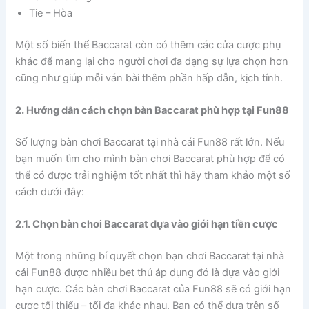
Tie – Hòa
Một số biến thể Baccarat còn có thêm các cửa cược phụ
khác để mang lại cho người chơi đa dạng sự lựa chọn hơn
cũng như giúp mỗi ván bài thêm phần hấp dẫn, kịch tính.
2. Hướng dẫn cách chọn bàn Baccarat phù hợp tại Fun88
Số lượng bàn chơi Baccarat tại nhà cái Fun88 rất lớn. Nếu
bạn muốn tìm cho mình bàn chơi Baccarat phù hợp để có
thể có được trải nghiệm tốt nhất thì hãy tham khảo một số
cách dưới đây:
2.1. Chọn bàn chơi Baccarat dựa vào giới hạn tiền cược
Một trong những bí quyết chọn bạn chơi Baccarat tại nhà
cái Fun88 được nhiều bet thủ áp dụng đó là dựa vào giới
hạn cược. Các bàn chơi Baccarat của Fun88 sẽ có giới hạn
cược tối thiểu – tối đa khác nhau. Bạn có thể dựa trên số