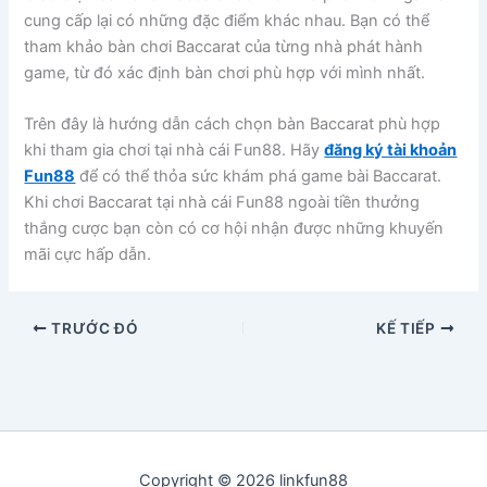
cung cấp lại có những đặc điểm khác nhau. Bạn có thể
tham khảo bàn chơi Baccarat của từng nhà phát hành
game, từ đó xác định bàn chơi phù hợp với mình nhất.
Trên đây là hướng dẫn cách chọn bàn Baccarat phù hợp
khi tham gia chơi tại nhà cái Fun88. Hãy
đăng ký tài khoản
Fun88
để có thể thỏa sức khám phá game bài Baccarat.
Khi chơi Baccarat tại nhà cái Fun88 ngoài tiền thưởng
thắng cược bạn còn có cơ hội nhận được những khuyến
mãi cực hấp dẫn.
TRƯỚC ĐÓ
KẾ TIẾP
Copyright © 2026 linkfun88