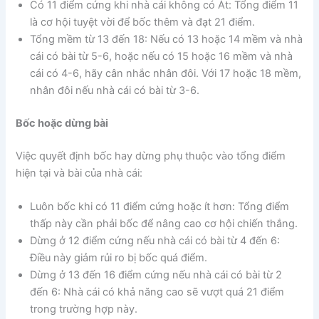
Có 11 điểm cứng khi nhà cái không có Át: Tổng điểm 11
là cơ hội tuyệt vời để bốc thêm và đạt 21 điểm.
Tổng mềm từ 13 đến 18: Nếu có 13 hoặc 14 mềm và nhà
cái có bài từ 5-6, hoặc nếu có 15 hoặc 16 mềm và nhà
cái có 4-6, hãy cân nhắc nhân đôi. Với 17 hoặc 18 mềm,
nhân đôi nếu nhà cái có bài từ 3-6.
Bốc hoặc dừng bài
Việc quyết định bốc hay dừng phụ thuộc vào tổng điểm
hiện tại và bài của nhà cái:
Luôn bốc khi có 11 điểm cứng hoặc ít hơn: Tổng điểm
thấp này cần phải bốc để nâng cao cơ hội chiến thắng.
Dừng ở 12 điểm cứng nếu nhà cái có bài từ 4 đến 6:
Điều này giảm rủi ro bị bốc quá điểm.
Dừng ở 13 đến 16 điểm cứng nếu nhà cái có bài từ 2
đến 6: Nhà cái có khả năng cao sẽ vượt quá 21 điểm
trong trường hợp này.