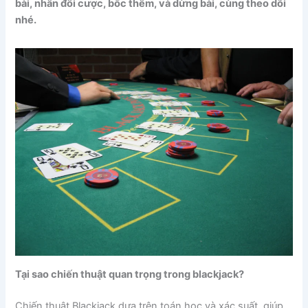
bài, nhân đôi cược, bốc thêm, và dừng bài, cùng theo dõi
nhé.
Tại sao chiến thuật quan trọng trong blackjack?
Chiến thuật Blackjack dựa trên toán học và xác suất, giúp