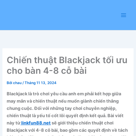
Nhảy
tới
nội
dung
Chiến thuật Blackjack tối ưu
cho bàn 4-8 cỗ bài
Bởi
chau
/
Tháng 11 13, 2024
Blackjack là trò chơi yêu cầu anh em phải kết hợp giữa
may mắn và chiến thuật nếu muốn giành chiến thắng
chung cuộc. Đối với những tay chơi chuyên nghiệp,
chiến thuật là yếu tố cốt lõi quyết định kết quả. Bài viết
này từ
linkfun88.net
sẽ giới thiệu chiến thuật chơi
Blackjack với 4-8 cỗ bài, bao gồm các quyết định về tách