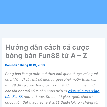
Nhảy
tới
nội
dung
Hướng dẫn cách cá cược
bóng bàn Fun88 từ A – Z
Bởi
chau
/
Tháng 10 19, 2023
Bóng bàn là một môn thể thao khá quen thuộc với người
chơi Việt. Vì vậy mà số lượng người chơi muốn tham gia
Fun88 để cá cược bóng bàn luôn rất lớn. Tuy nhiên, với
các tân bet thủ có lẽ còn chưa hiểu rõ
cách cá cược bóng
bàn Fun88
như thế nào. Do đó, để giúp người chơi cá
cược môn thể thao này tại Fun88 thuận lợi hơn chúng tôi