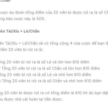
ẻ/Chẵn
cược dự đoán tổng điểm của 20 viên bi được rút ra là số C
hắng kèo cược này là 50%.
iên Tài/Xỉu + Lẻ/Chẵn
ên Tài/Xỉu + Lẻ/Chẵn sẽ có tổng cộng 4 cửa cược để bạn đ
ểm 20 viên bi rút ra là:
ng 20 viên bi rút ra là số Lẻ và lớn hơn 810 điểm
:
Tổng 20 viên bi rút ra là số Chẵn và lớn hơn 810 điểm
ổng 20 viên bi rút ra là số Lẻ và nhỏ hơn 810 điểm
:
Tổng 20 viên bi rút ra là số Chẵn và nhỏ hơn 810 điểm
g 20 viên bi được rút ra có tổng điểm là 810 thì dù bạn đặ
u được nhà cái hoàn lại tiền được.