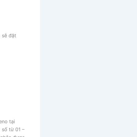
 sẽ đặt
eno tại
 số từ 01 –