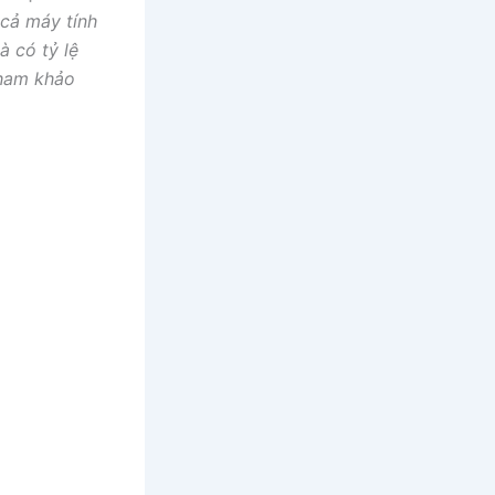
 cả máy tính
à có tỷ lệ
tham khảo