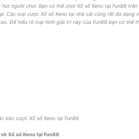
 hút người chơi. Bạn có thể chơi Xổ số Keno tại Fun88 trên
ại. Các loại cược Xổ số Keno tại nhà cái cũng rất đa dạng v
cao. Để hiểu rõ loại hình giải trí này của Fun88 bạn có thể 
c kèo cược Xổ số Keno tại Fun88
ệu về Xổ số Keno tại Fun88