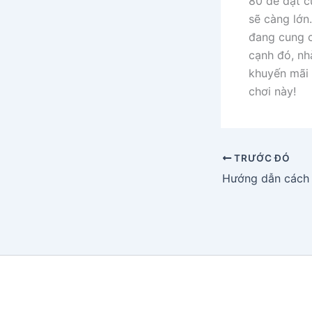
80 để đặt c
sẽ càng lớn
đang cung c
cạnh đó, nh
khuyến mãi
chơi này!
TRƯỚC ĐÓ