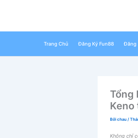
Nhảy
tới
nội
dung
Trang Chủ
Đăng Ký Fun88
Đăng 
Tổng 
Keno 
Bởi
chau
/
Thá
Không chỉ c