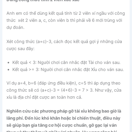
Anh em có thể dùng kết quả tính từ 2 viên xí ngầu với công
thức xét 2 viên a, c, còn viên b thì phải về 6 mới trùng với
dự đoán.
Xét công thức (a+c)-3, cách đọc kết quả gợi ý những cửa
cược sau đây:
Kết quả < 3: Người chơi cân nhắc đặt Tài cho ván sau.
Kết quả >= 3: Người chơi cân nhắc đặt Xỉu cho ván sau.
Ví dụ a=4, b=6 (đáp ứng điều kiện), c=5 thì áp dụng theo
công thức sẽ có (a+c)-3 = (4+6)-3 = 7 > 3. Như vậy, cửa
xỉu là địa chỉ đặt cược an toàn hơn cả.
Nghiên cứu các phương pháp gỡ tài xỉu không bao giờ là
lãng phí. Đến lúc khó khăn hoặc bí chiến thuật, điều này
sẽ giúp bạn gia tăng cơ hội cược chuẩn, gỡ gạc lại ván