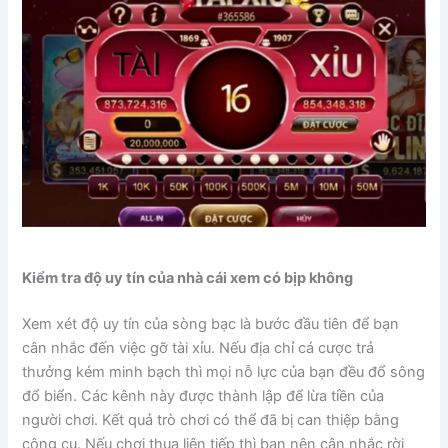
Kiểm tra độ uy tín của nhà cái xem có bịp không
Xem xét độ uy tín của sòng bạc là bước đầu tiên để bạn
cân nhắc đến việc gỡ tài xỉu. Nếu địa chỉ cá cược trả
thưởng kém minh bạch thì mọi nỗ lực của bạn đều đổ sông
đổ biển. Các kênh này được thành lập để lừa tiền của
người chơi. Kết quả trò chơi có thể đã bị can thiệp bằng
công cụ. Nếu chơi thua liên tiếp thì bạn nên cân nhắc rời