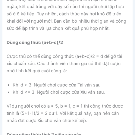
ngầu; kết quả trùng với dãy số nào thì người chơi tập hợp
số ở ô kế tiếp. Tuy nhiên, cách thức này hơi khó để triển
khai đối với người mới. Bạn cần bỏ nhiều thời gian và công
sức để lập trình và lựa chọn kết quả phù hợp nhất.
Dùng công thức (a+b-c)/2
Cược thủ có thể dùng công thức (a+b-c)/2 = d để gỡ tài
xỉu chuẩn xác. Các thành viên tham gia có thể đặt cược
nhờ tính kết quả cuối cùng là:
Khi d > 3: Người chơi cược cửa Tài ván sau.
Khi d <= 3: Người chơi cược cửa Xỉu ván sau.
Ví dụ người chơi có a = 5, b = 1, c = 1 thì công thức được
tính là (5+1-1)/2 = 2 dư 1. Với kết quả này, bạn nên cân
nhắc đặt cược Xỉu cho ván chơi kế tiếp.
Dùng công thức tính 2 viên xúc xắc