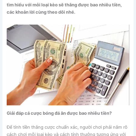
tìm hiểu với mỗi loại kèo sẽ thắng được bao nhiêu tiền,
các khoản lời cùng theo dõi nhé.
Giải đáp cá cược bóng đá ăn được bao nhiêu tiền?
Để tính tiền thắng cược chuẩn xác, người chơi phải nắm rõ
cách chơi mỗi loại kèo và cách tính thưởng tương ứng với