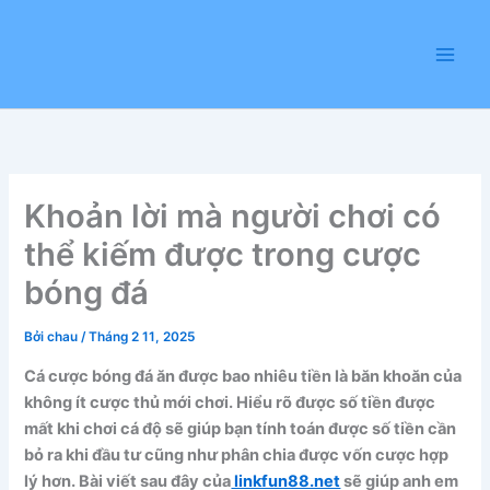
Nhảy
tới
nội
dung
Khoản lời mà người chơi có
thể kiếm được trong cược
bóng đá
Bởi
chau
/
Tháng 2 11, 2025
Cá cược bóng đá ăn được bao nhiêu tiền là băn khoăn của
không ít cược thủ mới chơi. Hiểu rõ được số tiền được
mất khi chơi cá độ sẽ giúp bạn tính toán được số tiền cần
bỏ ra khi đầu tư cũng như phân chia được vốn cược hợp
lý hơn. Bài viết sau đây của
linkfun88.net
sẽ giúp anh em