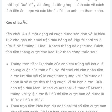
mỗi loại. Dưới đây là thông tin tổng hợp chính xác về cách
tính tiền ăn cược và các khoản lời cho anh em tham khảo.
Kèo châu Âu
Kèo châu Âu là một dạng cá cược được săn đón với kí hiệu
1×2 cho gần như mọi trận đấu bóng đá. Người chơi có 3
cửa là Nhà thắng – Hòa – Khách thắng để đặt cược. Cách
tính tiền thắng cược cho kèo 1×2 theo công thức sau:
Thắng trọn tiền: Dự đoán của anh em trùng với kết quả
chung cuộc của trận đấu. Người chơi chỉ cần nhân tiền
cược lúc đầu với tỷ lệ cược tương ứng với cửa cược đã
chọn là sẽ được tiền thắng cược. Ví dụ bạn cược 100k
cho trận đấu Man United vs Arsenal và thực tế Arsenal
thắng với tỷ lệ cược là 1.53 thì tiền cược bạn có được là
100k x 1.53 = 153k.
Thua trọn tiền: Nếu bạn dự đoán sai thì số tiền cược ban
đầu sẽ mất sạch. Chẳng hạn bạn cược cho Atletico