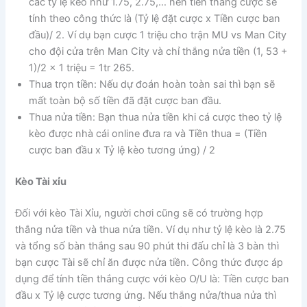
các tỷ lệ kèo như 1.75, 2.75,… nên tiền thắng cược sẽ
tính theo công thức là (Tỷ lệ đặt cược x Tiền cược ban
đầu)/ 2. Ví dụ bạn cược 1 triệu cho trận MU vs Man City
cho đội cửa trên Man City và chỉ thắng nửa tiền (1, 53 +
1)/2 x 1 triệu = 1tr 265.
Thua trọn tiền: Nếu dự đoán hoàn toàn sai thì bạn sẽ
mất toàn bộ số tiền đã đặt cược ban đầu.
Thua nửa tiền: Bạn thua nửa tiền khi cá cược theo tỷ lệ
kèo được nhà cái online đưa ra và Tiền thua = (Tiền
cược ban đầu x Tỷ lệ kèo tương ứng) / 2
Kèo Tài xỉu
Đối với kèo Tài Xỉu, người chơi cũng sẽ có trường hợp
thắng nửa tiền và thua nửa tiền. Ví dụ như tỷ lệ kèo là 2.75
và tổng số bàn thắng sau 90 phút thi đấu chỉ là 3 bàn thì
bạn cược Tài sẽ chỉ ăn được nửa tiền. Công thức được áp
dụng để tính tiền thắng cược với kèo O/U là: Tiền cược ban
đầu x Tỷ lệ cược tương ứng. Nếu thắng nửa/thua nửa thì