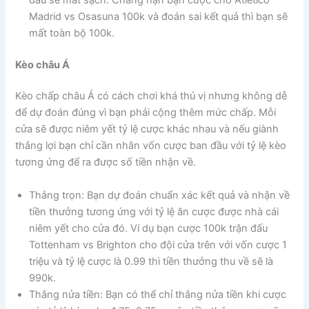
Madrid vs Osasuna 100k và đoán sai kết quả thì bạn sẽ
mất toàn bộ 100k.
Kèo châu Á
Kèo chấp châu Á có cách chơi khá thú vị nhưng không dễ
để dự đoán đúng vì bạn phải cộng thêm mức chấp. Mỗi
cửa sẽ được niêm yết tỷ lệ cược khác nhau và nếu giành
thắng lợi bạn chỉ cần nhân vốn cược ban đầu với tỷ lệ kèo
tương ứng để ra được số tiền nhận về.
Thắng trọn: Bạn dự đoán chuẩn xác kết quả và nhận về
tiền thưởng tương ứng với tỷ lệ ăn cược được nhà cái
niêm yết cho cửa đó. Ví dụ bạn cược 100k trận đấu
Tottenham vs Brighton cho đội cửa trên với vốn cược 1
triệu và tỷ lệ cược là 0.99 thì tiền thưởng thu về sẽ là
990k.
Thắng nửa tiền: Bạn có thể chỉ thắng nửa tiền khi cược