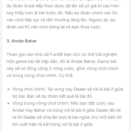
dự đoán lá bài tiếp theo được lật lên sẽ có giá trị cao hơn
hay thấp hơn lá bài trước đó. Nếu dự đoán chính xác thì
ván chơi tiếp tục và tiền thưởng tăng lên. Ngược lại, dự
đoán sai thì ván chơi dừng lại và bạn thua cược.
3. Andar Bahar
Tham gia vào nhà cái Fun88 bạn còn có thể trải nghiệm
một game bài rất hấp dẫn, đó là Andar Bahar. Game bài
này sẽ có tổng cộng 2 vòng cược, gồm vòng chơi chính
và trong vòng chơi chính. Cụ thể:
Vòng chơi chính: Tại vòng này Dealer sẽ rút lá bài ở giữa
bộ bài. Bạn sẽ dự đoán kết quả lá bài đó
Vòng trong vòng chơi chính: Nếu bạn đặt cược vào
Andar hay Bahar và trùng với lá bài ở giữa Dealer đã rút
ra thì Dealer sẽ chia lần lượt lá bài ngửa cho mỗi bên tới
khi xuất hiện lá bài trùng với lá bài ở giữa