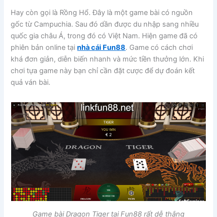
Hay còn gọi là Rồng Hổ. Đây là một game bài có nguồn
gốc từ Campuchia. Sau đó dần được du nhập sang nhiều
quốc gia châu Á, trong đó có Việt Nam. Hiện game đã có
phiên bản online tại
nhà cái Fun88
. Game có cách chơi
khá đơn giản, diễn biến nhanh và mức tiền thưởng lớn. Khi
chơi tựa game này bạn chỉ cần đặt cược để dự đoán kết
quả ván bài.
Game bài Dragon Tiger tại Fun88 rất dễ thắng