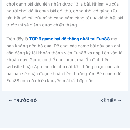
chơi đánh bài đầu tiên nhận được 13 lá bài. Nhiệm vụ của
người chơi đó là chặn bài đối thủ, đồng thời cố gắng tẩu
tán hết số bài của mình càng sớm càng tốt. Ai đánh hết bài
trước thì sẽ giành được chiến thắng.
Trên đây là
TOP 5 game bài dễ thắng nhất tại Fun88
mà
bạn không nên bỏ qua. Để chơi các game bài này bạn chỉ
cần đăng ký tài khoản thành viên Fun88 và nạp tiền vào tài
khoản này. Game có thể chơi mượt mà, ổn định trên
website hoặc App mobile nhà cái. Khi thắng cược các ván
bài bạn sẽ nhận được khoản tiền thưởng lớn. Bên cạnh đó,
Fun88 còn có nhiều khuyến mãi rất hấp dẫn.
TRƯỚC ĐÓ
KẾ TIẾP