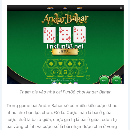
Tham gia vào nhà cái Fun88 chơi Andar Bahar
Trong game bài Andar Bahar sẽ có nhiều kiểu cược khác
nhau cho bạn lựa chọn. Đó là: Cược màu lá bài ở giữa,
cược chất lá bài ở giữa, cược giá trị lá bài ở giữa, cược tụ
bài vòng chính và cược số là bài nhận được chia ở vòng