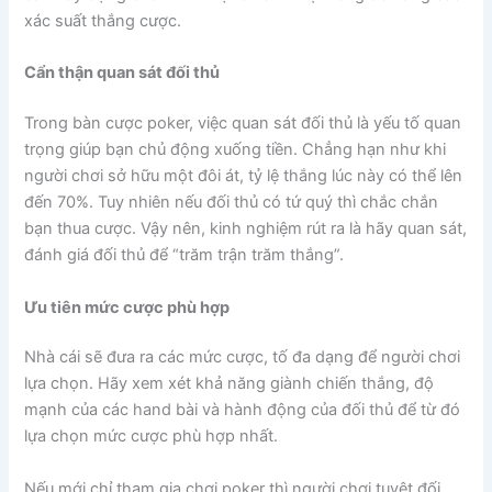
xác suất thắng cược.
Cẩn thận quan sát đối thủ
Trong bàn cược poker, việc quan sát đối thủ là yếu tố quan
trọng giúp bạn chủ động xuống tiền. Chẳng hạn như khi
người chơi sở hữu một đôi át, tỷ lệ thắng lúc này có thể lên
đến 70%. Tuy nhiên nếu đối thủ có tứ quý thì chắc chắn
bạn thua cược. Vậy nên, kinh nghiệm rút ra là hãy quan sát,
đánh giá đối thủ để “trăm trận trăm thắng”.
Ưu tiên mức cược phù hợp
Nhà cái sẽ đưa ra các mức cược, tố đa dạng để người chơi
lựa chọn. Hãy xem xét khả năng giành chiến thắng, độ
mạnh của các hand bài và hành động của đối thủ để từ đó
lựa chọn mức cược phù hợp nhất.
Nếu mới chỉ tham gia chơi poker thì người chơi tuyệt đối