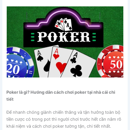
Poker là gì? Hướng dẫn cách chơi poker tại nhà cái chi
tiết
Để nhanh chóng giành chiến thắng và tận hưởng toàn bộ
tiền cược có trong pot thì người chơi trước hết cần nắm rõ
khái niệm và cách chơi poker tường tận, chi tiết nhất.