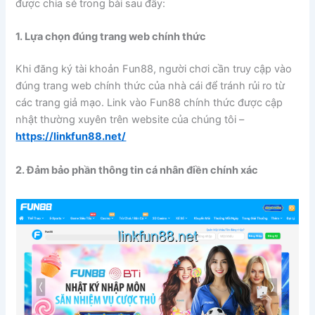
được chia sẻ trong bài sau đây:
1. Lựa chọn đúng trang web chính thức
Khi đăng ký tài khoản Fun88, người chơi cần truy cập vào
đúng trang web chính thức của nhà cái để tránh rủi ro từ
các trang giả mạo. Link vào Fun88 chính thức được cập
nhật thường xuyên trên website của chúng tôi –
https://linkfun88.net/
2. Đảm bảo phần thông tin cá nhân điền chính xác