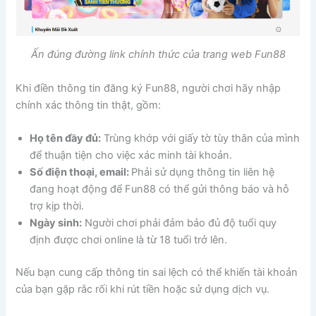
Ấn đúng đường link chính thức của trang web Fun88
Khi điền thông tin đăng ký Fun88, người chơi hãy nhập
chính xác thông tin thật, gồm:
Họ tên đầy đủ:
Trùng khớp với giấy tờ tùy thân của mình
để thuận tiện cho việc xác minh tài khoản.
Số điện thoại, email:
Phải sử dụng thông tin liên hệ
đang hoạt động để Fun88 có thể gửi thông báo và hỗ
trợ kịp thời.
Ngày sinh:
Người chơi phải đảm bảo đủ độ tuổi quy
định được chơi online là từ 18 tuổi trở lên.
Nếu bạn cung cấp thông tin sai lệch có thể khiến tài khoản
của bạn gặp rắc rối khi rút tiền hoặc sử dụng dịch vụ.