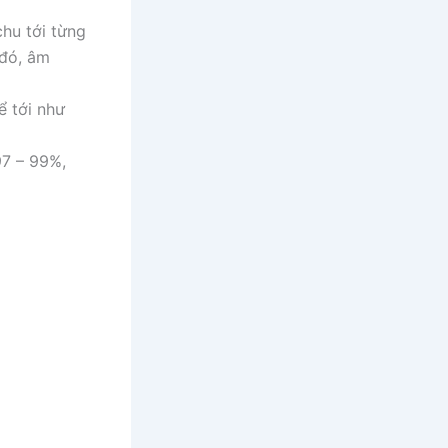
hu tới từng
 đó, âm
ể tới như
97 – 99%,