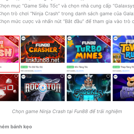
Chọn mục “Game Siêu Tốc” và chọn nhà cung cấp “Galaxsy
Chọn trò chơi “Ninja Crash” trong danh sách game của Gal
Chọn mức cược và nhấn nút “Bắt đầu” để tham gia vào trò 
Chọn game Ninja Crash tại Fun88 để trải nghiệm
chém bánh kẹo