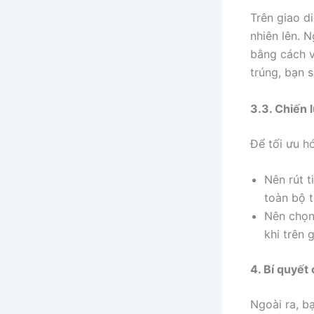
Trên giao d
nhiên lên. 
bằng cách v
trúng, bạn 
3.3. Chiến 
Để tối ưu h
Nên rút t
toàn bộ 
Nên chọn
khi trên 
4. Bí quyết
Ngoài ra, b