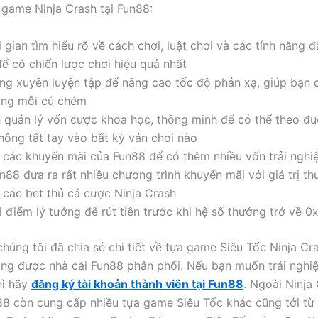
 game Ninja Crash tại Fun88:
 gian tìm hiểu rõ về cách chơi, luật chơi và các tính năng đ
để có chiến lược chơi hiệu quả nhất
ng xuyên luyện tập để nâng cao tốc độ phản xạ, giúp bạn 
ong mỗi cú chém
 quản lý vốn cược khoa học, thông minh để có thể theo đuổ
không tất tay vào bất kỳ ván chơi nào
 các khuyến mãi của Fun88 để có thêm nhiều vốn trải nghi
n88 đưa ra rất nhiều chương trình khuyến mãi với giá trị t
 các bet thủ cá cược Ninja Crash
 điểm lý tưởng để rút tiền trước khi hệ số thưởng trở về 0
chúng tôi đã chia sẻ chi tiết về tựa game Siêu Tốc Ninja Cr
ng được nhà cái Fun88 phân phối. Nếu bạn muốn trải nghi
hì hãy
đăng ký tài khoản thành viên tại Fun88
. Ngoài Ninja 
88 còn cung cấp nhiều tựa game Siêu Tốc khác cũng tới từ