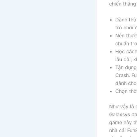
chiến thắng
Dành thời
trò chơi 
Nên thườ
chuẩn tr
Học cách
lâu dài, 
Tận dụng
Crash. Fu
dành cho
Chọn thời
Như vậy là 
Galaxsys đa
game này t
nhà cái Fun