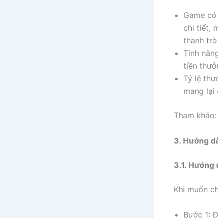
Game có 
chi tiết,
thanh trò
Tính năn
tiền thư
Tỷ lệ th
mang lại 
Tham khảo
3. Hướng dẫ
3.1. Hướng 
Khi muốn ch
Bước 1: 