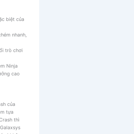
ặc biệt của
chém nhanh,
i trò chơi
ệm Ninja
hưởng cao
x
ash của
ệm tựa
Crash thì
 Galaxsys