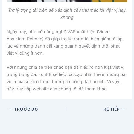
Trợ lý trọng tài biên sẽ xác định cầu thủ mắc lỗi việt vị hay
không
Ngày nay, nhờ có công nghệ VAR xuất hiện (Video
Assistant Referee) đã giúp trợ lý trọng tài biên giảm tải áp
lực và những tranh cãi xung quanh quyết định thổi phạt
việt vị cũng ít hơn.
Với những chia sẻ trên chắc bạn đã hiểu rõ hơn luật việt vị
trong bóng đá. Fun88 sẽ tiếp tục cập nhật thêm những bài
viết chia sẻ kiến thức, thông tin bóng đá hữu ích. Vì vậy,
hãy truy cập website của chúng tôi để tham khảo.
TRƯỚC ĐÓ
KẾ TIẾP