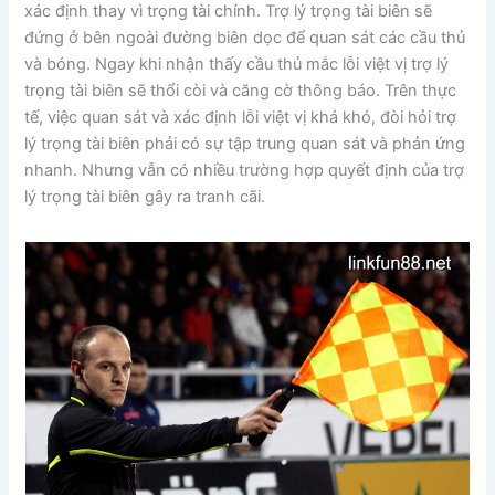
xác định thay vì trọng tài chính. Trợ lý trọng tài biên sẽ
đứng ở bên ngoài đường biên dọc để quan sát các cầu thủ
và bóng. Ngay khi nhận thấy cầu thủ mắc lỗi việt vị trợ lý
trọng tài biên sẽ thổi còi và căng cờ thông báo. Trên thực
tế, việc quan sát và xác định lỗi việt vị khá khó, đòi hỏi trợ
lý trọng tài biên phải có sự tập trung quan sát và phản ứng
nhanh. Nhưng vẫn có nhiều trường hợp quyết định của trợ
lý trọng tài biên gây ra tranh cãi.