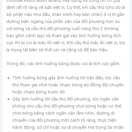
Football Association Board) xây dựng và công bố có quy
định rất rõ ràng về luật việt vị. Cụ thể, khi cầu thủ (cho dù là
bộ phận nào như đầu, thân mình hay bàn chân) ở vị trí gần
đường biên ngang của phần sân của đối phương hơn so
với bóng và cầu thủ đối phương cuối cùng thứ 2 (không
bao gồm cánh tay) và tham gia vào tình huống bóng tích
cực thì bị coi là mắc lỗi việt vị. Khi cầu thủ mắc lỗi việt vị, trợ
lý trọng tài biên sẽ thổi còi và căng cờ để báo hiệu.
Trong đó, các tình huống bóng được coi là tích cực gồm:
Tình huống bóng gây ảnh hưởng tới trận đấu, tức cầu
thủ tham gia chơi hoặc chạm bóng do đồng đội chuyền
hoặc chạm bóng trước đó
Gây ảnh hưởng tới cầu thủ đối phương, tức ngăn cản
không cho cầu thủ đối phương chơi bóng hoặc có thể
chơi bóng bằng cách ngăn cản tầm nhìn, đường di
chuyển của đối phương một cách rõ ràng, thực hiện
hành động, cử chỉ hoặc sự di chuyển mà trọng tài nhận