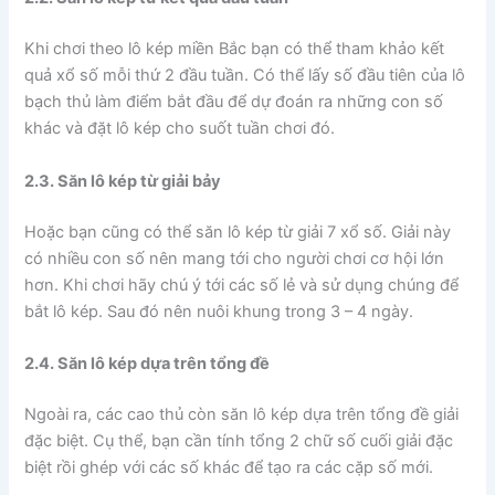
Khi chơi theo lô kép miền Bắc bạn có thể tham khảo kết
quả xổ số mỗi thứ 2 đầu tuần. Có thể lấy số đầu tiên của lô
bạch thủ làm điểm bắt đầu để dự đoán ra những con số
khác và đặt lô kép cho suốt tuần chơi đó.
2.3. Săn lô kép từ giải bảy
Hoặc bạn cũng có thể săn lô kép từ giải 7 xổ số. Giải này
có nhiều con số nên mang tới cho người chơi cơ hội lớn
hơn. Khi chơi hãy chú ý tới các số lẻ và sử dụng chúng để
bắt lô kép. Sau đó nên nuôi khung trong 3 – 4 ngày.
2.4. Săn lô kép dựa trên tổng đề
Ngoài ra, các cao thủ còn săn lô kép dựa trên tổng đề giải
đặc biệt. Cụ thể, bạn cần tính tổng 2 chữ số cuối giải đặc
biệt rồi ghép với các số khác để tạo ra các cặp số mới.