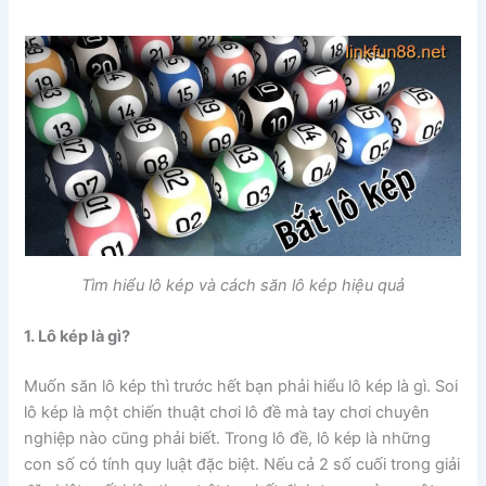
Tìm hiểu lô kép và cách săn lô kép hiệu quả
1. Lô kép là gì?
Muốn săn lô kép thì trước hết bạn phải hiểu lô kép là gì. Soi
lô kép là một chiến thuật chơi lô đề mà tay chơi chuyên
nghiệp nào cũng phải biết. Trong lô đề, lô kép là những
con số có tính quy luật đặc biệt. Nếu cả 2 số cuối trong giải