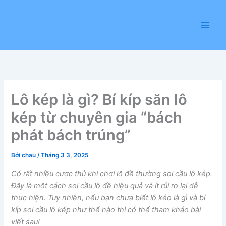
Nhảy
tới
nội
dung
Lô kép là gì? Bí kíp săn lô
kép từ chuyên gia “bách
phát bách trúng”
Bởi
chau
/
Tháng 3 3, 2025
Có rất nhiều cược thủ khi chơi lô đề thường soi cầu lô kép.
Đây là một cách soi cầu lô đề hiệu quả và ít rủi ro lại dễ
thực hiện. Tuy nhiên, nếu bạn chưa biết lô kéo là gì và bí
kíp soi cầu lô kép như thế nào thì có thể tham khảo bài
viết sau!