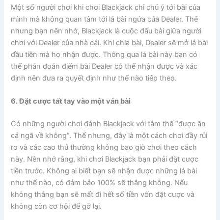
Một số người chơi khi chơi Blackjack chỉ chú ý tới bài của
mình mà không quan tâm tới lá bài ngửa của Dealer. Thế
nhưng bạn nên nhớ, Blackjack là cuộc đấu bài giữa người
chơi với Dealer của nhà cái. Khi chia bài, Dealer sẽ mở lá bài
đầu tiên mà họ nhận được. Thông qua lá bài này bạn có
thể phán đoán điểm bài Dealer có thể nhận được và xác
định nên đưa ra quyết định như thế nào tiếp theo.
6. Đặt cược tất tay vào một ván bài
Có những người chơi đánh Blackjack với tâm thế “được ăn
cả ngã về không”. Thế nhưng, đây là một cách chơi đầy rủi
ro và các cao thủ thường không bao giờ chơi theo cách
này. Nên nhớ rằng, khi chơi Blackjack bạn phải đặt cược
tiền trước. Không ai biết bạn sẽ nhận được những lá bài
như thế nào, có đảm bảo 100% sẽ thắng không. Nếu
không thắng bạn sẽ mất đi hết số tiền vốn đặt cược và
không còn cơ hội để gỡ lại.