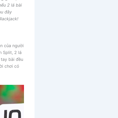
nếu 2 lá bài
au đây
Blackjack!
ên của người
 Split, 2 lá
 tay bài đều
ời chơi có