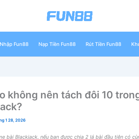
Nhập Fun88
Nạp Tiền Fun88
Rút Tiền Fun88
Kh
ao không nên tách đôi 10 tron
jack?
ng 1 28, 2026
e bài Blackjack, nếu bạn được chia 2 lá bài đầu tiên có cùng