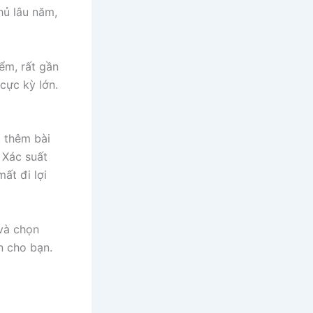
hủ lâu năm,
ểm, rất gần
cực kỳ lớn.
t thêm bài
 Xác suất
ất đi lợi
 và chọn
n cho bạn.