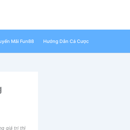
uyến Mãi Fun88
Hướng Dẫn Cá Cược
g
 giá trị thì