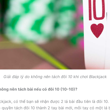
Giải đáp lý do không nên tách đôi 10 khi chơi Blackjack
không nên tách bài nếu có đôi 10 (10-10)?
ckjack, có thể bạn sẽ nhận được 2 lá bài đầu tiên là đôi 10.
 quyền tách đôi 10 thành 2 tay bài mới, mỗi tay có một lá b