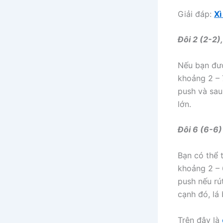
Giải đáp:
Xì
Đôi 2 (2-2),
Nếu bạn đượ
khoảng 2 – 
push và sau
lớn.
Đôi 6 (6-6)
Bạn có thể 
khoảng 2 – 
push nếu rút
cạnh đó, lá
Trên đây là