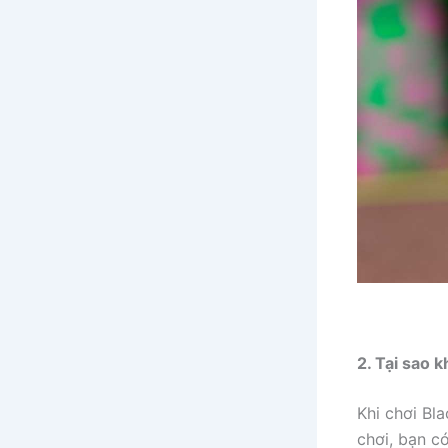
2. Tại sao 
Khi chơi Bla
chơi, bạn có