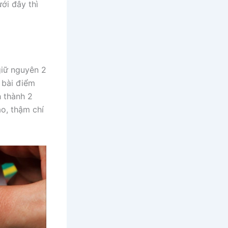
ới đây thì
giữ nguyên 2
á bài điểm
h thành 2
ao, thậm chí