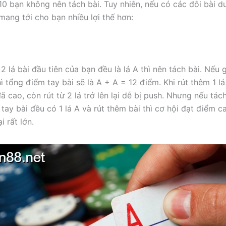
10 bạn không nên tách bài. Tuy nhiên, nếu có các đôi bài dư
 mang tới cho bạn nhiều lợi thế hơn:
)
2 lá bài đầu tiên của bạn đều là lá A thì nên tách bài. Nếu 
hì tổng điểm tay bài sẽ là A + A = 12 điểm. Khi rút thêm 1 l
 cao, còn rút từ 2 lá trở lên lại dễ bị push. Nhưng nếu tác
 tay bài đều có 1 lá A và rút thêm bài thì cơ hội đạt điểm c
i rất lớn.