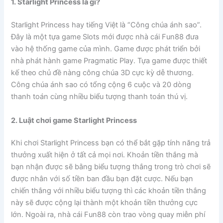
1. Starlight Princess là gì?
Starlight Princess hay tiếng Việt là “Công chúa ánh sao”.
Đây là một tựa game Slots mới được nhà cái Fun88 đưa
vào hệ thống game của mình. Game được phát triển bởi
nhà phát hành game Pragmatic Play. Tựa game được thiết
kế theo chủ đề nàng công chúa 3D cực kỳ dễ thương.
Công chúa ánh sao có tổng cộng 6 cuộc và 20 dòng
thanh toán cùng nhiều biểu tượng thanh toán thú vị.
2. Luật chơi game Starlight Princess
Khi chơi Starlight Princess bạn có thể bắt gặp tính năng trả
thưởng xuất hiện ở tất cả mọi nơi. Khoản tiền thắng mà
bạn nhận được sẽ bằng biểu tượng thắng trong trò chơi sẽ
được nhân với số tiền ban đầu bạn đặt cược. Nếu bạn
chiến thắng với nhiều biểu tượng thì các khoản tiền thắng
này sẽ được cộng lại thành một khoản tiền thưởng cực
lớn. Ngoài ra, nhà cái Fun88 còn trao vòng quay miễn phí