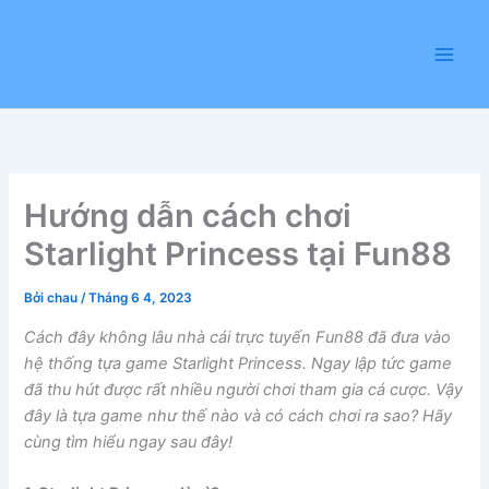
Nhảy
tới
nội
dung
Hướng dẫn cách chơi
Starlight Princess tại Fun88
Bởi
chau
/
Tháng 6 4, 2023
Cách đây không lâu nhà cái trực tuyến Fun88 đã đưa vào
hệ thống tựa game Starlight Princess. Ngay lập tức game
đã thu hút được rất nhiều người chơi tham gia cá cược. Vậy
đây là tựa game như thế nào và có cách chơi ra sao? Hãy
cùng tìm hiểu ngay sau đây!