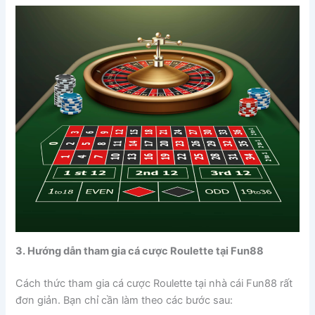
3. Hướng dẫn tham gia cá cược Roulette tại Fun88
Cách thức tham gia cá cược Roulette tại nhà cái Fun88 rất
đơn giản. Bạn chỉ cần làm theo các bước sau: