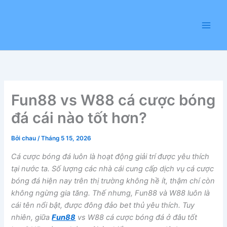
Nhảy
tới
nội
dung
Fun88 vs W88 cá cược bóng
đá cái nào tốt hơn?
Bởi
chau
/
Tháng 5 15, 2026
Cá cược bóng đá luôn là hoạt động giải trí được yêu thích
tại nước ta. Số lượng các nhà cái cung cấp dịch vụ cá cược
bóng đá hiện nay trên thị trường không hề ít, thậm chí còn
không ngừng gia tăng. Thế nhưng, Fun88 và W88 luôn là
cái tên nổi bật, được đông đảo bet thủ yêu thích. Tuy
nhiên, giữa
Fun88
vs W88 cá cược bóng đá ở đâu tốt