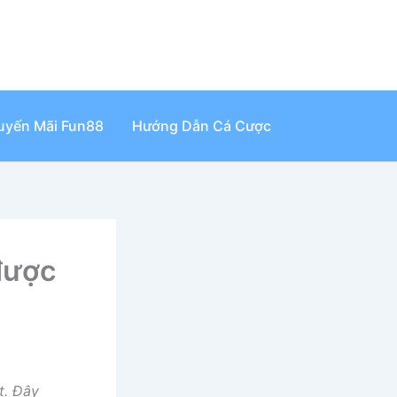
uyến Mãi Fun88
Hướng Dẫn Cá Cược
được
t. Đây