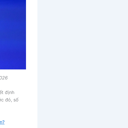
2026
ết định
ớc đó, số
n?