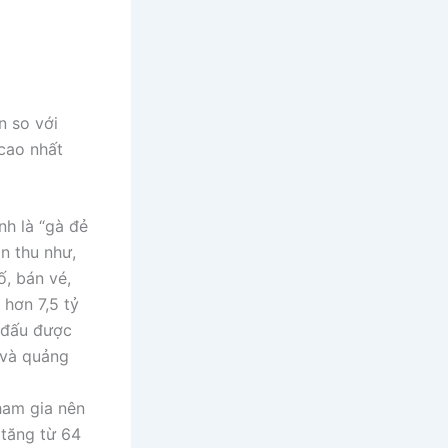
n so với
cao nhất
nh là “gà đẻ
n thu như,
ố, bán vé,
 hơn 7,5 tỷ
 đấu được
o và quảng
ham gia nên
 tăng từ 64