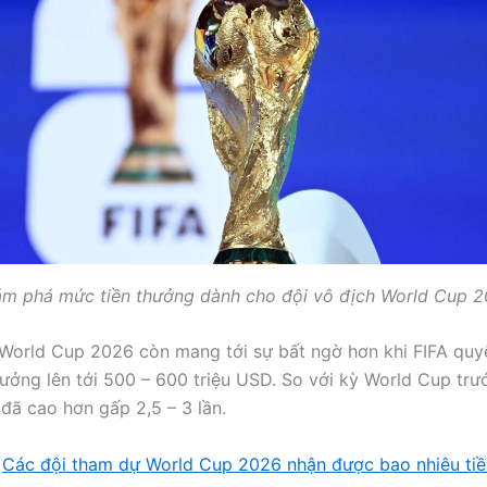
m phá mức tiền thưởng dành cho đội vô địch World Cup 
World Cup 2026 còn mang tới sự bất ngờ hơn khi FIFA quy
ưởng lên tới 500 – 600 triệu USD. So với kỳ World Cup trư
 đã cao hơn gấp 2,5 – 3 lần.
:
Các đội tham dự World Cup 2026 nhận được bao nhiêu tiề