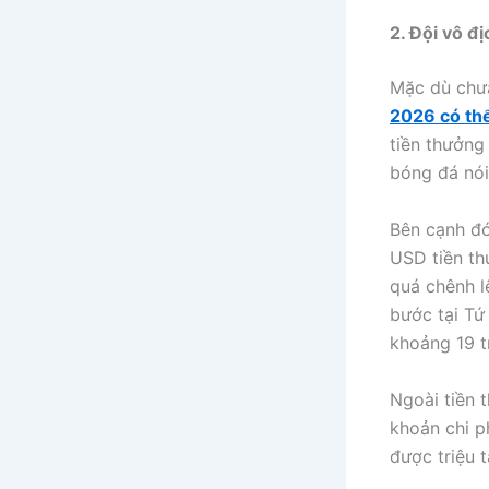
2. Đội vô đ
Mặc dù chưa
2026 có thể
tiền thưởng 
bóng đá nói
Bên cạnh đó
USD tiền th
quá chênh l
bước tại Tứ
khoảng 19 t
Ngoài tiền 
khoản chi ph
được triệu 