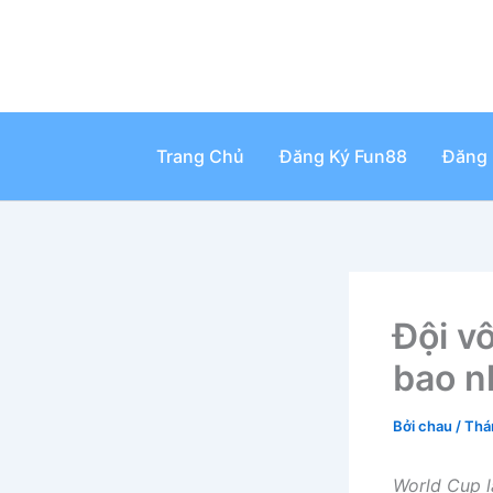
Nhảy
tới
nội
dung
Trang Chủ
Đăng Ký Fun88
Đăng 
Đội v
bao n
Bởi
chau
/
Thá
World Cup l