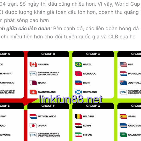
104 trận. Số ngày thi đấu cũng nhiều hơn. Vì vậy, World Cu
út được lượng khán giả toàn cầu lớn hơn, doanh thu quảng
n phát sóng cao hơn
nh giữa các liên đoàn:
Bên cạnh đó, các liên đoàn bóng đá
 chi nhiều tiền hơn cho đội tuyển quốc gia và CLB của họ