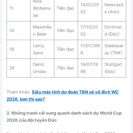
Nick
14/02/20
Newcastl
11
Woltema
Tiền đạo
02
e (Anh)
de
Maximilia
17/10/20
Dortmun
14
Tiền đạo
n Beier
02
d (Đức)
Leroy
11/01/199
Galatasar
19
Tiền đạo
Sane
6
ay (TNK)
Deniz
19/07/19
Stuttgart
26
Tiền đạo
Undav
96
(Đức)
Tham khảo:
Siêu máy tính dự đoán TBN sẽ vô địch WC
2026, bạn thì sao?
2. Những tranh cãi xung quanh danh sách dự World Cup
2026 của đội tuyển Đức