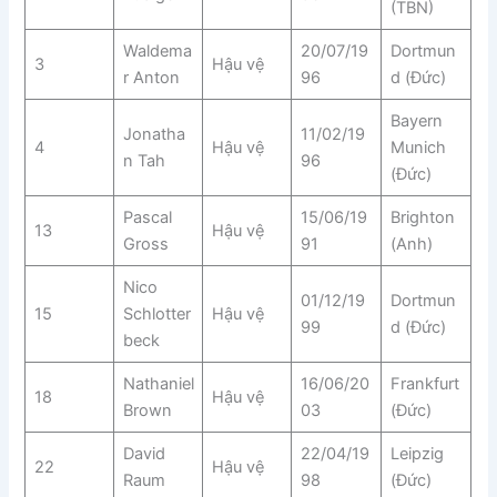
(TBN)
Waldema
20/07/19
Dortmun
3
Hậu vệ
r Anton
96
d (Đức)
Bayern
Jonatha
11/02/19
4
Hậu vệ
Munich
n Tah
96
(Đức)
Pascal
15/06/19
Brighton
13
Hậu vệ
Gross
91
(Anh)
Nico
01/12/19
Dortmun
15
Schlotter
Hậu vệ
99
d (Đức)
beck
Nathaniel
16/06/20
Frankfurt
18
Hậu vệ
Brown
03
(Đức)
David
22/04/19
Leipzig
22
Hậu vệ
Raum
98
(Đức)