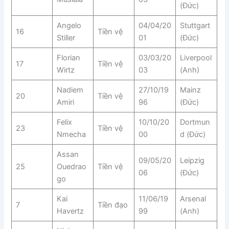
(Đức)
Angelo
04/04/20
Stuttgart
16
Tiền vệ
Stiller
01
(Đức)
Florian
03/03/20
Liverpool
17
Tiền vệ
Wirtz
03
(Anh)
Nadiem
27/10/19
Mainz
20
Tiền vệ
Amiri
96
(Đức)
Felix
10/10/20
Dortmun
23
Tiền vệ
Nmecha
00
d (Đức)
Assan
09/05/20
Leipzig
25
Ouedrao
Tiền vệ
06
(Đức)
go
Kai
11/06/19
Arsenal
7
Tiền đạo
Havertz
99
(Anh)