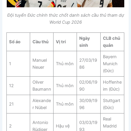
Đội tuyển Đức chính thức chốt danh sách cầu thủ tham dự
World Cup 2026
Ngày
CLB chủ
Số áo
Cầu thủ
Vị trí
sinh
quản
Bayern
Manuel
27/03/19
1
Thủ môn
Munich
Neuer
86
(Đức)
Oliver
02/06/19
Hoffenhe
12
Thủ môn
Baumann
90
im (Đức)
Alexande
30/09/19
Stuttgart
21
Thủ môn
r Nübel
96
(Đức)
Real
Antonio
03/03/19
2
Hậu vệ
Madrid
Rüdiger
93