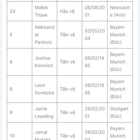
Malick
08/08/20
Newcastl
24
Hậu vệ
Thiaw
01
e (Anh)
Aleksand
Bayern
03/05/20
5
ar
Tiền vệ
Munich
04
Pavlovic
(Đức)
Bayern
Joshua
08/02/19
6
Tiền vệ
Munich
Kimmich
95
(Đức)
Bayern
Leon
06/02/19
8
Tiền vệ
Munich
Goretzka
95
(Đức)
Jamie
26/02/20
Stuttgart
9
Tiền vệ
Leweling
01
(Đức)
Bayern
Jamal
26/02/20
10
Tiền vệ
Munich
Musiala
03