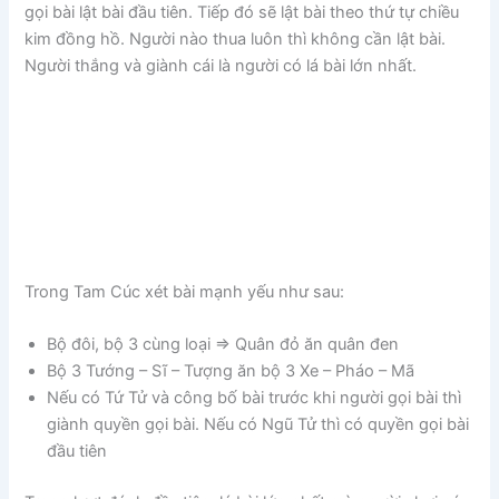
gọi bài lật bài đầu tiên. Tiếp đó sẽ lật bài theo thứ tự chiều
kim đồng hồ. Người nào thua luôn thì không cần lật bài.
Người thắng và giành cái là người có lá bài lớn nhất.
Trong Tam Cúc xét bài mạnh yếu như sau:
Bộ đôi, bộ 3 cùng loại => Quân đỏ ăn quân đen
Bộ 3 Tướng – Sĩ – Tượng ăn bộ 3 Xe – Pháo – Mã
Nếu có Tứ Tử và công bố bài trước khi người gọi bài thì
giành quyền gọi bài. Nếu có Ngũ Tử thì có quyền gọi bài
đầu tiên