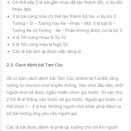
Có thể xếp 2 lá bài gần nhau để tạo thành đôi, ví dụ đôi
Pháo đen
3 lá bài cùng màu có thể tạo thành bộ ba, ví dụ bộ 3
Tướng – Sĩ – Tượng hay Xe – Pháo – Mã. 3 lá bài Sĩ –
Tượng Xe và Tượng – Xe – Pháo không được coi là bộ 3
4 lá Tốt cùng nhau là Tứ Tử
5 lá Tốt cùng màu là Ngũ Tử
Các lá bài còn lại được xếp riêng lẻ
2.3. Cách đánh bài Tam Cúc
Về cơ bản cách đánh bài Tam Cúc online tại Fun88 cũng
tương tự như khi chơi truyền thống. Ván chơi đầu tiên, một
người chơi sẽ được ngẫu nhiên chọn gọi trước. Từ ván thứ
2 trở đi ai thắng ván trước sẽ gọi trước. Người gọi trước có
thể chọn 1 – 3 lá bài. Những người chơi khác phải đánh ra
số bài tương ứng yêu cầu người gọi.
Các lá bài được đánh ra phải úp xuống cho tới khi người