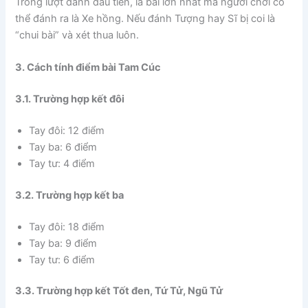
Trong lượt đánh đầu tiên, lá bài lớn nhất mà người chơi có
thể đánh ra là Xe hồng. Nếu đánh Tượng hay Sĩ bị coi là
“chui bài” và xét thua luôn.
3. Cách tính điểm bài Tam Cúc
3.1. Trường hợp kết đôi
Tay đôi: 12 điểm
Tay ba: 6 điểm
Tay tư: 4 điểm
3.2. Trường hợp kết ba
Tay đôi: 18 điểm
Tay ba: 9 điểm
Tay tư: 6 điểm
3.3. Trường hợp kết Tốt đen, Tứ Tử, Ngũ Tử