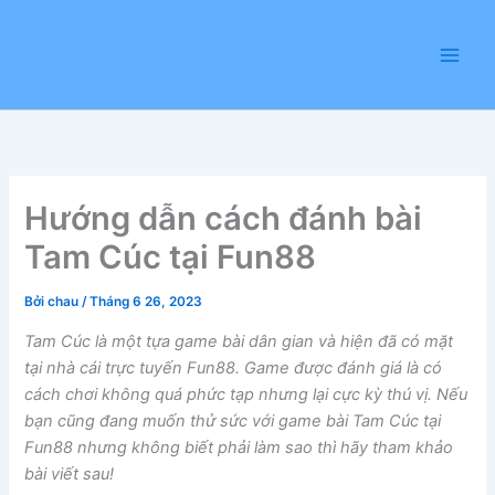
Nhảy
tới
nội
dung
Hướng dẫn cách đánh bài
Tam Cúc tại Fun88
Bởi
chau
/
Tháng 6 26, 2023
Tam Cúc là một tựa game bài dân gian và hiện đã có mặt
tại nhà cái trực tuyến Fun88. Game được đánh giá là có
cách chơi không quá phức tạp nhưng lại cực kỳ thú vị. Nếu
bạn cũng đang muốn thử sức với game bài Tam Cúc tại
Fun88 nhưng không biết phải làm sao thì hãy tham khảo
bài viết sau!