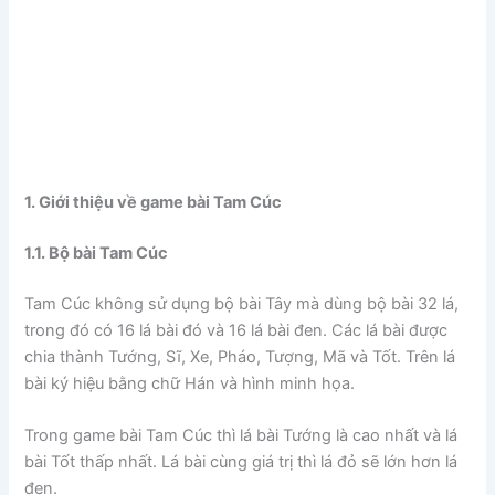
1. Giới thiệu về game bài Tam Cúc
1.1. Bộ bài Tam Cúc
Tam Cúc không sử dụng bộ bài Tây mà dùng bộ bài 32 lá,
trong đó có 16 lá bài đó và 16 lá bài đen. Các lá bài được
chia thành Tướng, Sĩ, Xe, Pháo, Tượng, Mã và Tốt. Trên lá
bài ký hiệu bằng chữ Hán và hình minh họa.
Trong game bài Tam Cúc thì lá bài Tướng là cao nhất và lá
bài Tốt thấp nhất. Lá bài cùng giá trị thì lá đỏ sẽ lớn hơn lá
đen.