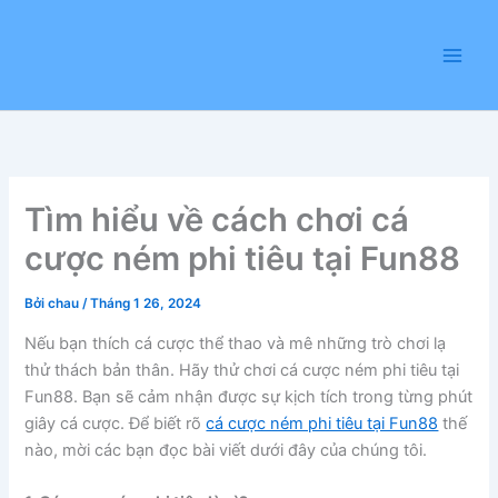
Nhảy
tới
nội
dung
Tìm hiểu về cách chơi cá
cược ném phi tiêu tại Fun88
Bởi
chau
/
Tháng 1 26, 2024
Nếu bạn thích cá cược thể thao và mê những trò chơi lạ
thử thách bản thân. Hãy thử chơi cá cược ném phi tiêu tại
Fun88. Bạn sẽ cảm nhận được sự kịch tích trong từng phút
giây cá cược. Để biết rõ
cá cược ném phi tiêu tại Fun88
thế
nào, mời các bạn đọc bài viết dưới đây của chúng tôi.