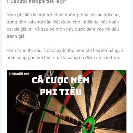
1. Cá cược ném phi tiêu là gì?
Ném phi tiêu là một trò chơi thường thấy tại các hội chợ,
trung tâm vui chơi đặc biệt được chơi nhiều tại các quán
bar để giải trí. Về sau bộ môn này được đem vào thi đấu
tranh giải.
Hình thức thi đấu là các tuyển thủ ném phi tiêu lên bảng, ai
ném càng gần với tâm nhất là càng có điểm số cao hơn.