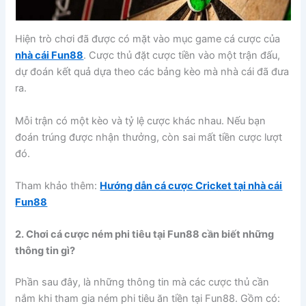
Hiện trò chơi đã được có mặt vào mục game cá cược của
nhà cái Fun88
. Cược thủ đặt cược tiền vào một trận đấu,
dự đoán kết quả dựa theo các bảng kèo mà nhà cái đã đưa
ra.
Mỗi trận có một kèo và tỷ lệ cược khác nhau. Nếu bạn
đoán trúng được nhận thưởng, còn sai mất tiền cược lượt
đó.
Tham khảo thêm:
Hướng dẫn cá cược Cricket tại nhà cái
Fun88
2. Chơi cá cược ném phi tiêu tại Fun88 cần biết những
thông tin gì?
Phần sau đây, là những thông tin mà các cược thủ cần
nắm khi tham gia ném phi tiêu ăn tiền tại Fun88. Gồm có: