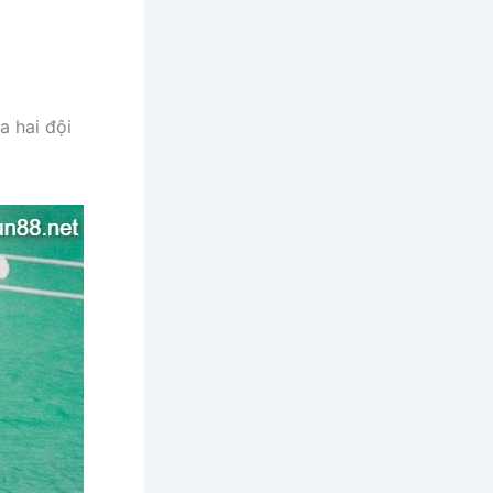
a hai đội