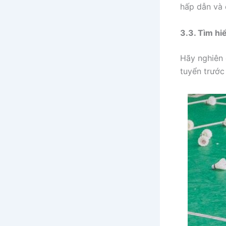
hấp dẫn và 
3.3. Tìm hiể
Hãy nghiên c
tuyển trước