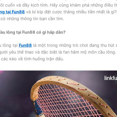
 lôi cuốn và đầy kịch tính. Hãy cùng khám phá những điều t
ng tại Fun88
và bí kíp đặt cược thắng nhiều tiền nhất là gì
y có những thông tin bạn cần tìm.
cầu lông tại Fun88 có gì hấp dẫn?
 lông tại
Fun88
là một trong những trò chơi đang thu hút
gười yêu thể thao và đặc biệt là fan hâm mộ môn cầu lông.
 các kèo về tình huống trận đấu.