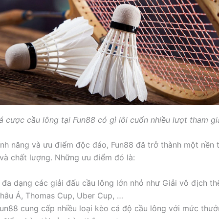
á cược cầu lông tại Fun88 có gì lôi cuốn nhiều lượt tham gi
ính năng và ưu điểm độc đáo, Fun88 đã trở thành một nền 
 và chất lượng. Những ưu điểm đó là:
đa dạng các giải đấu cầu lông lớn nhỏ như Giải vô địch thế
châu Á, Thomas Cup, Uber Cup, …
Fun88 cung cấp nhiều loại kèo cá độ cầu lông với mức thư