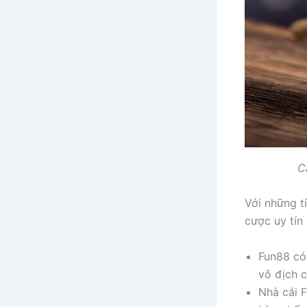
C
Với những t
cược uy tín
Fun88 có 
vô địch 
Nhà cái 