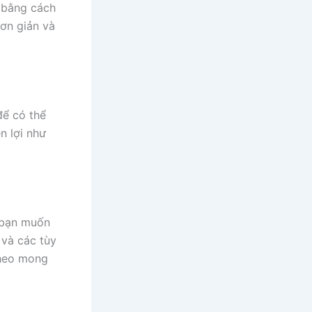
n bằng cách
đơn giản và
ể có thể
n lợi như
à bạn muốn
 và các tùy
theo mong