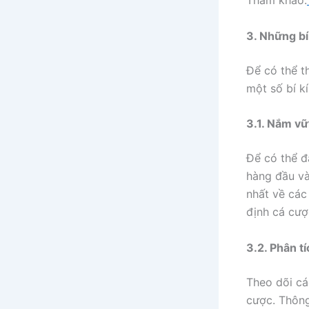
Tham khảo:
3. Những bí
Để có thể t
một số bí k
3.1. Nắm vữ
Để có thể đ
hàng đầu và
nhất về các 
định cá cượ
3.2. Phân t
Theo dõi cá
cược. Thông