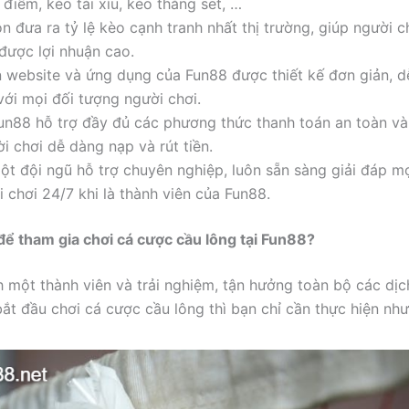
điểm, kèo tài xỉu, kèo thắng set, …
n đưa ra tỷ lệ kèo cạnh tranh nhất thị trường, giúp người c
được lợi nhuận cao.
n website và ứng dụng của Fun88 được thiết kế đơn giản, d
ới mọi đối tượng người chơi.
Fun88 hỗ trợ đầy đủ các phương thức thanh toán an toàn và
i chơi dễ dàng nạp và rút tiền.
ột đội ngũ hỗ trợ chuyên nghiệp, luôn sẵn sàng giải đáp m
 chơi 24/7 khi là thành viên của Fun88.
để tham gia chơi cá cược cầu lông tại Fun88?
h một thành viên và trải nghiệm, tận hưởng toàn bộ các dịc
bắt đầu chơi cá cược cầu lông thì bạn chỉ cần thực hiện như