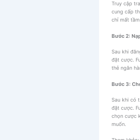
Truy cập tr
cung cấp thô
chỉ mất tầm
Bước 2: Nạp
Sau khi đăn
đặt cược. F
thẻ ngân hà
Bước 3: Chọ
Sau khi có 
đặt cược. Fu
chọn cược k
muốn.