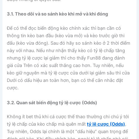
3.1. Theo dõi và so sánh kèo khi mở và khi đóng
Để có thể đọc biến động kèo chính xác thì bạn cần có
thông tin kèo ban đầu (kèo vừa mở) và kèo trước giờ thi
đấu (kèo vừa đóng). Sau đó hãy so sánh kèo ở 2 thời điểm
này với nhau. Nếu như nhận thấy kèo có tỷ lệ chấp tăng
nhưng tỷ lệ cược lại giảm thì cho thấy Fun88 đang đánh
giá cửa Trên có xác suất thắng cao hơn. Tuy nhiên, nếu
kèo giữ nguyên mà tỷ lệ cược cửa dưới lại giảm sâu thì cửa
Dưới có dấu hiệu an toàn hơn, bạn có thể cân nhắc đặt
cược.
3.2. Quan sát biến động tỷ lệ cược (Odds)
Không ít bet thủ khi cá cược thể thao thường chi chú ý tới
tỷ lệ chấp của kèo chấp mà quên mất
tỷ lệ cược (Odds)
.
Tuy nhiên, Odds lại chính là một “dấu hiệu” quan trọng để