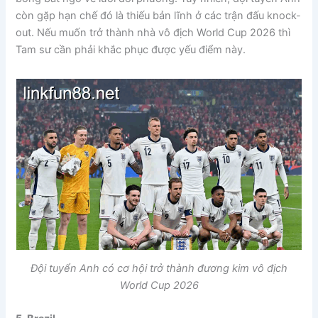
còn gặp hạn chế đó là thiếu bản lĩnh ở các trận đấu knock-
out. Nếu muốn trở thành nhà vô địch World Cup 2026 thì
Tam sư cần phải khắc phục được yếu điểm này.
Đội tuyển Anh có cơ hội trở thành đương kim vô địch
World Cup 2026