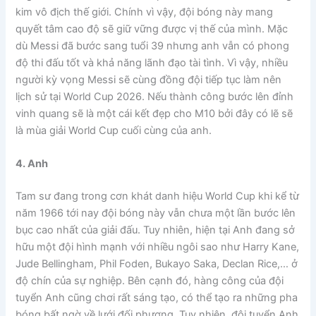
kim vô địch thế giới. Chính vì vậy, đội bóng này mang
quyết tâm cao độ sẽ giữ vững được vị thế của mình. Mặc
dù Messi đã bước sang tuổi 39 nhưng anh vẫn có phong
độ thi đấu tốt và khả năng lãnh đạo tài tình. Vì vậy, nhiều
người kỳ vọng Messi sẽ cùng đồng đội tiếp tục làm nên
lịch sử tại World Cup 2026. Nếu thành công bước lên đỉnh
vinh quang sẽ là một cái kết đẹp cho M10 bởi đây có lẽ sẽ
là mùa giải World Cup cuối cùng của anh.
4. Anh
Tam sư đang trong cơn khát danh hiệu World Cup khi kể từ
năm 1966 tới nay đội bóng này vẫn chưa một lần bước lên
bục cao nhất của giải đấu. Tuy nhiên, hiện tại Anh đang sở
hữu một đội hình mạnh với nhiều ngôi sao như Harry Kane,
Jude Bellingham, Phil Foden, Bukayo Saka, Declan Rice,… ở
độ chín của sự nghiệp. Bên cạnh đó, hàng công của đội
tuyển Anh cũng chơi rất sáng tạo, có thể tạo ra những pha
bóng bất ngờ về lưới đối phương. Tuy nhiên, đội tuyển Anh