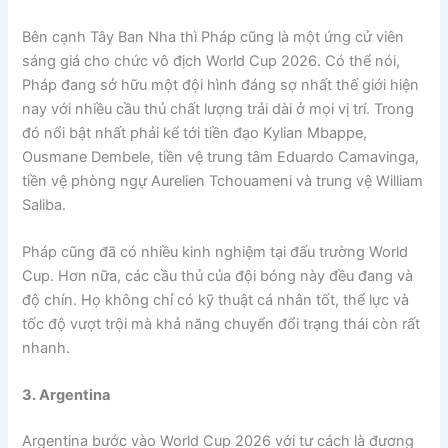
Bên cạnh Tây Ban Nha thì Pháp cũng là một ứng cử viên
sáng giá cho chức vô địch World Cup 2026. Có thể nói,
Pháp đang sở hữu một đội hình đáng sợ nhất thế giới hiện
nay với nhiều cầu thủ chất lượng trải dài ở mọi vị trí. Trong
đó nổi bật nhất phải kể tới tiền đạo Kylian Mbappe,
Ousmane Dembele, tiền vệ trung tâm Eduardo Camavinga,
tiền vệ phòng ngự Aurelien Tchouameni và trung vệ William
Saliba.
Pháp cũng đã có nhiều kinh nghiệm tại đấu trường World
Cup. Hơn nữa, các cầu thủ của đội bóng này đều đang và
độ chín. Họ không chỉ có kỹ thuật cá nhân tốt, thể lực và
tốc độ vượt trội mà khả năng chuyển đổi trạng thái còn rất
nhanh.
3. Argentina
Argentina bước vào World Cup 2026 với tư cách là đương