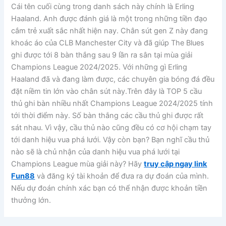
Cái tên cuối cùng trong danh sách này chính là Erling
Haaland. Anh được đánh giá là một trong những tiền đạo
cắm trẻ xuất sắc nhất hiện nay. Chân sút gen Z này đang
khoác áo của CLB Manchester City và đã giúp The Blues
ghi được tới 8 bàn thắng sau 9 lần ra sân tại mùa giải
Champions League 2024/2025. Với những gì Erling
Haaland đã và đang làm được, các chuyên gia bóng đá đều
đặt niềm tin lớn vào chân sút này.Trên đây là TOP 5 cầu
thủ ghi bàn nhiều nhất Champions League 2024/2025 tính
tới thời điểm này. Số bàn thắng các cầu thủ ghi được rất
sát nhau. Vì vậy, cầu thủ nào cũng đều có cơ hội chạm tay
tới danh hiệu vua phá lưới. Vậy còn bạn? Bạn nghĩ cầu thủ
nào sẽ là chủ nhận của danh hiệu vua phá lưới tại
Champions League mùa giải này? Hãy
truy cập ngay link
Fun88
và đăng ký tài khoản để đưa ra dự đoán của mình.
Nếu dự đoán chính xác bạn có thể nhận được khoản tiền
thưởng lớn.