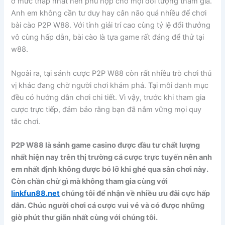
ở mức thấp nhất nên phù hợp cho mọi đối tượng tham gia.
Anh em không cần tư duy hay cân não quá nhiều để chơi
bài cào P2P W88. Với tính giải trí cao cùng tỷ lệ đổi thưởng
vô cùng hấp dẫn, bài cào là tựa game rất đáng để thử tại
w88.
Ngoài ra, tại sảnh cược P2P W88 còn rất nhiều trò chơi thú
vị khác đang chờ người chơi khám phá. Tại mỗi danh mục
đều có hướng dẫn chơi chi tiết. Vì vậy, trước khi tham gia
cược trực tiếp, đảm bảo rằng bạn đã nắm vững mọi quy
tắc chơi.
P2P W88 là sảnh game casino được đầu tư chất lượng
nhất hiện nay trên thị trường cá cược trực tuyến nên anh
em nhất định không được bỏ lỡ khi ghé qua sân chơi này.
Còn chần chừ gì mà không tham gia cùng với
linkfun88.net
chúng tôi để nhận về nhiều ưu đãi cực hấp
dẫn. Chúc người chơi cá cược vui vẻ và có được những
giờ phút thư giãn nhất cùng với chúng tôi.