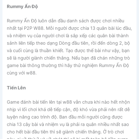
Rummy Ấn Độ
Rummy Ấn Độ luôn dẫn đầu danh sách được chơi nhiều
nhất tại P2P W88. Mỗi người được chia 13 quân bài lúc đầu,
và nhiệm vụ của người chơi là sắp xếp các quân bài thành
sảnh liên tiếp theo dạng Dòng đầu tiên, rồi đến dòng 2, bộ
và cuối cùng là thuần khiết. Tạo được thế bài như vậy, bạn
sẽ là người giành chiến thắng. Nếu bạn đã chán những trò
game bài thông thường thì hãy thử nghiệm Rummy Ấn Độ
cùng với w88.
Tiến Lên
Game đánh bài tiến lên tại w88 vẫn chưa khi nào hết nhộn
nhịp vì lối chơi khá dễ tiếp cận, độ khó vừa phải nên rất dễ
luyện nâng cao trình độ. Ban đầu mỗi người cũng được
chia 13 cây bài và nhiệm vụ là phải ra quân nhiều nhất sao
cho hết bài đầu tiên thì sẽ giành chiến thắng. Ở trò chơi