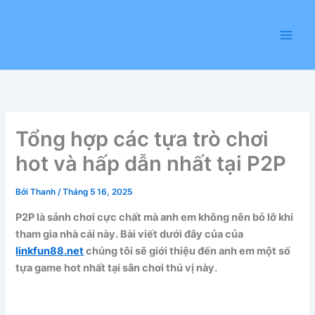
Nhảy
tới
nội
dung
Tổng hợp các tựa trò chơi
hot và hấp dẫn nhất tại P2P
Bởi
Thanh
/
Tháng 5 16, 2025
P2P là sảnh chơi cực chất mà anh em không nên bỏ lỡ khi
tham gia nhà cái này. Bài viết dưới đây của của
linkfun88.net
chúng tôi sẽ giới thiệu đến anh em một số
tựa game hot nhất tại sân chơi thú vị này.