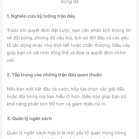
bóng đá
1. Nghiên cứu kỹ lưỡng trận đấu
Trước khi quyết định đặt cược, bạn cần phân tích thông tin
về đội bóng, phong độ cầu thủ, lịch sử đối đầu và các yếu
tố tác động khác như thời tiết hoặc chấn thương. Điều này
giúp bạn có cái nhìn tổng thể và đưa ra quyết định chính
xác.
2. Tập trung vào những trận đấu quen thuộc
Nếu bạn mới bắt đầu cá cược, hãy lựa chọn các giải đấu
hoặc đội bóng mà bạn hiểu rõ hơn. Điều này giúp bạn có
khả năng phân tích tốt hơn và giảm thiểu rủi ro.
3. Quản lý ngân sách
Quản lý ngân sách hợp lý là một yếu tố quan trọng trong