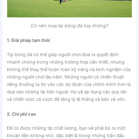
Có nên mua tip bóng đá hay không?
1. Giải pháp tạm thời
Tip bóng đá có thể giúp người chơi đưa ra quyết định
nhanh chóng trong những trường hợp cần thiết, nhưng
không thể thay thế hoàn toàn kỹ năng và kinh nghiệm của
những người chơi lâu năm. Những người có chiến thuật
riêng thường tự tin vào các dự đoán của chính mình hơn là
dựa vào những tip bên ngoài. Họ sẽ áp dụng các quy tắc
và chiến lược cá cược để tăng tỷ lệ thắng và bảo vệ vốn.
2. Chi phí cao
Để có được những tip chất lượng, bạn sẽ phải bỏ ra một
khoản tiền không nhỏ, đặc biệt là trong những trận đấu