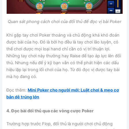
Quan sát phong cách chơi của đối thủ để đọc vị bài Poker
Khi gặp tay chơi Poker thoáng và chủ động khá khó đoán
được bài của họ. Đó là bởi họ đều là tay chơi lão luyện, có
thể chơi được mọi loại hand chỉ cần có vị trí thuận lợi.
Những tay chơi này thường hay Raise để tạo áp lực lên đối
thủ. Nhưng nếu để ý kỹ bạn vẫn có thể phát hiện các dấu
hiệu lặp lại trong lối chơi của họ. Từ đó đọc vị được tay bài
mà họ đang có.
Đọc thêm:
Mini Poker cho người mới: Luật chơi & mẹo cơ
bản dễ trúng lớn
4. Đọc bài đối thủ qua các vòng cược Poker
Trường hợp trước Flop, đối thủ là người chơi chủ động