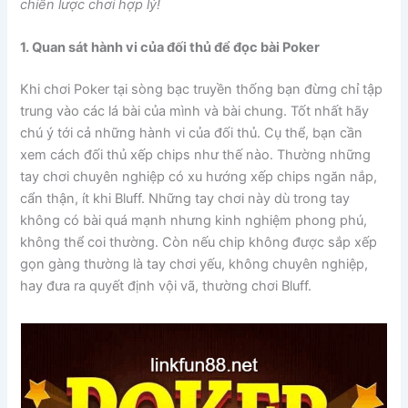
chiến lược chơi hợp lý!
1. Quan sát hành vi của đối thủ để đọc bài Poker
Khi chơi Poker tại sòng bạc truyền thống bạn đừng chỉ tập
trung vào các lá bài của mình và bài chung. Tốt nhất hãy
chú ý tới cả những hành vi của đối thủ. Cụ thể, bạn cần
xem cách đối thủ xếp chips như thế nào. Thường những
tay chơi chuyên nghiệp có xu hướng xếp chips ngăn nắp,
cẩn thận, ít khi Bluff. Những tay chơi này dù trong tay
không có bài quá mạnh nhưng kinh nghiệm phong phú,
không thể coi thường. Còn nếu chip không được sắp xếp
gọn gàng thường là tay chơi yếu, không chuyên nghiệp,
hay đưa ra quyết định vội vã, thường chơi Bluff.