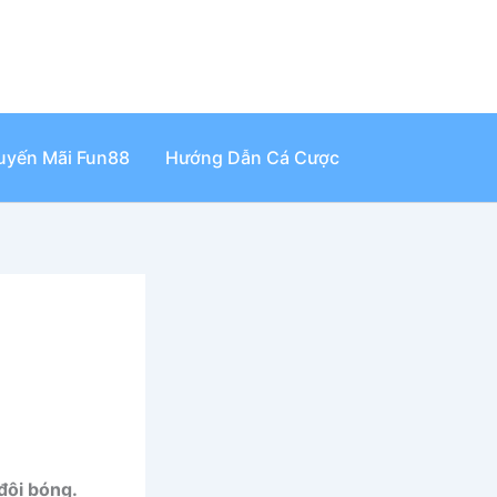
uyến Mãi Fun88
Hướng Dẫn Cá Cược
đội bóng.