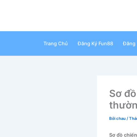
Nhảy
tới
nội
dung
Trang Chủ
Đăng Ký Fun88
Đăng 
Sơ đồ
thườn
Bởi
chau
/
Thá
Sơ đồ chiến