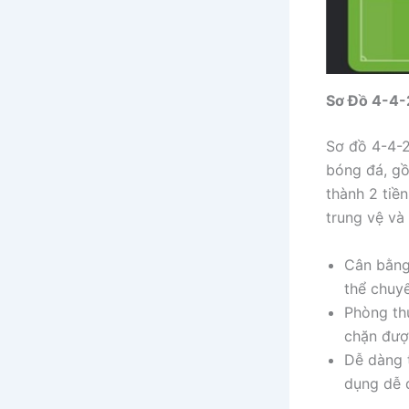
Sơ Đồ 4-4-
Sơ đồ 4-4-2
bóng đá, gồ
thành 2 tiề
trung vệ và
Cân bằng
thể chuyể
Phòng th
chặn đượ
Dễ dàng t
dụng dễ 