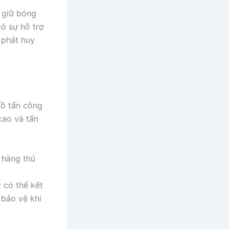
g giữ bóng
có sự hỗ trợ
 phát huy
đồ tấn công
cao và tấn
 hàng thủ
 có thể kết
 bảo vệ khi