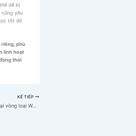
thể dễ bị
ó cũng yêu
lực tốt để
 riêng, phù
n linh hoạt
 đồng thời
KẾ TIẾP
Thể thức thi đấu tại vòng loại World Cup 2026