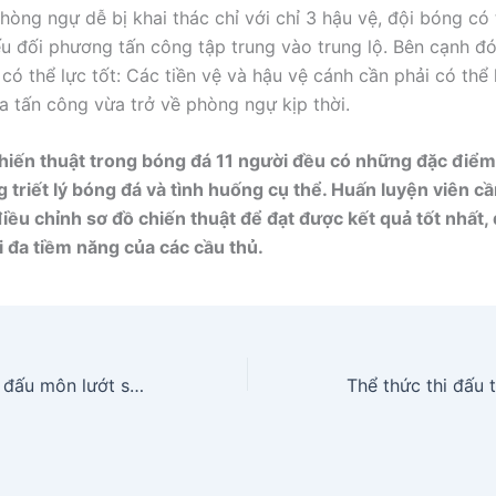
hòng ngự dễ bị khai thác chỉ với chỉ 3 hậu vệ, đội bóng có 
ếu đối phương tấn công tập trung vào trung lộ. Bên cạnh đ
có thể lực tốt: Các tiền vệ và hậu vệ cánh cần phải có thể 
a tấn công vừa trở về phòng ngự kịp thời.
hiến thuật trong bóng đá 11 người đều có những đặc điểm
g triết lý bóng đá và tình huống cụ thể. Huấn luyện viên cầ
điều chỉnh sơ đồ chiến thuật để đạt được kết quả tốt nhất,
ối đa tiềm năng của các cầu thủ.
Địa điểm, lịch thi đấu môn lướt sóng trong Thế vận hội Paris 2024