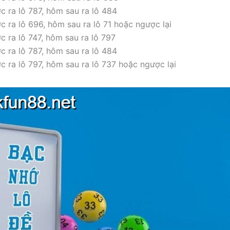
 ra lô 787, hôm sau ra lô 484
 ra lô 696, hôm sau ra lô 71 hoặc ngược lại
 ra lô 747, hôm sau ra lô 797
 ra lô 787, hôm sau ra lô 484
 ra lô 797, hôm sau ra lô 737 hoặc ngược lại