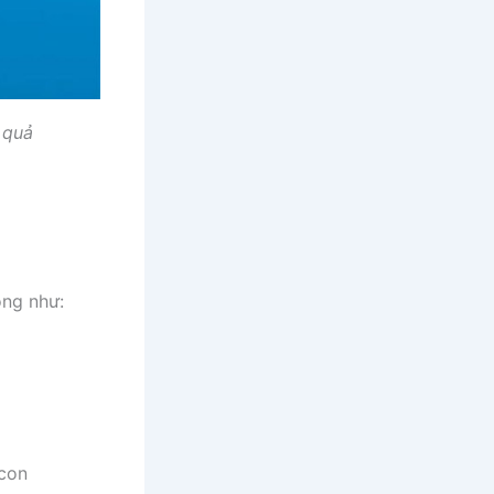
 quả
óng như:
 con