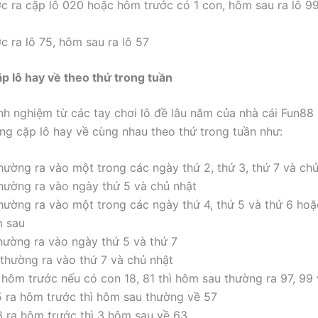
c ra cặp lô 020 hoặc hôm trước có 1 con, hôm sau ra lô 9
 ra lô 75, hôm sau ra lô 57
p lô hay về theo thứ trong tuần
inh nghiệm từ các tay chơi lô đề lâu năm của nhà cái Fun88
ng cặp lô hay về cùng nhau theo thứ trong tuần như:
ường ra vào một trong các ngày thứ 2, thứ 3, thứ 7 và chủ
hường ra vào ngày thứ 5 và chủ nhật
ường ra vào một trong các ngày thứ 4, thứ 5 và thứ 6 hoặc
 sau
hường ra vào ngày thứ 5 và thứ 7
thường ra vào thứ 7 và chủ nhật
 hôm trước nếu có con 18, 81 thì hôm sau thường ra 97, 99 
5 ra hôm trước thì hôm sau thường về 57
8 ra hôm trước thì 3 hôm sau về 63