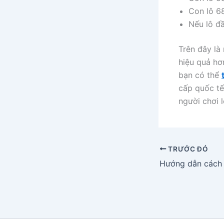
Con lô 6
Nếu lô đ
Trên đây là
hiệu quả hơ
bạn có thể
cấp quốc tế
người chơi l
TRƯỚC ĐÓ