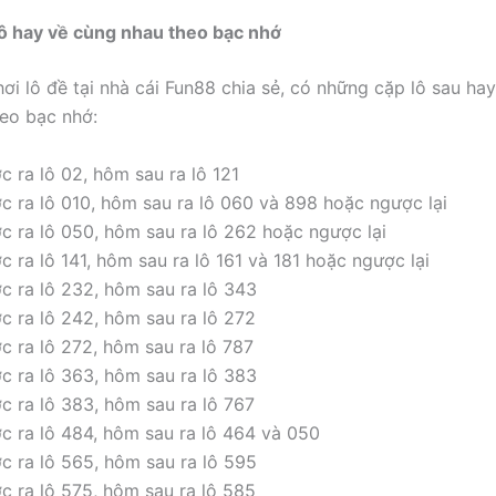
lô hay về cùng nhau theo bạc nhớ
hơi lô đề tại nhà cái Fun88 chia sẻ, có những cặp lô sau ha
eo bạc nhớ:
 ra lô 02, hôm sau ra lô 121
c ra lô 010, hôm sau ra lô 060 và 898 hoặc ngược lại
c ra lô 050, hôm sau ra lô 262 hoặc ngược lại
 ra lô 141, hôm sau ra lô 161 và 181 hoặc ngược lại
c ra lô 232, hôm sau ra lô 343
c ra lô 242, hôm sau ra lô 272
c ra lô 272, hôm sau ra lô 787
c ra lô 363, hôm sau ra lô 383
c ra lô 383, hôm sau ra lô 767
c ra lô 484, hôm sau ra lô 464 và 050
c ra lô 565, hôm sau ra lô 595
c ra lô 575, hôm sau ra lô 585