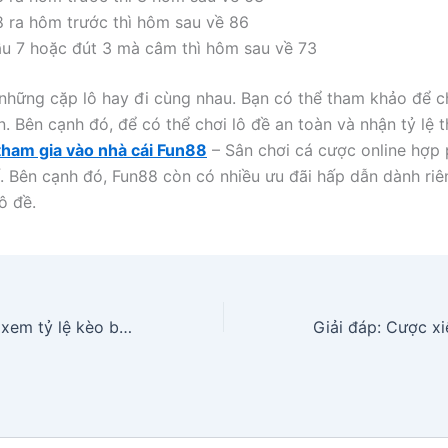
8 ra hôm trước thì hôm sau về 86
ầu 7 hoặc đút 3 mà câm thì hôm sau về 73
 những cặp lô hay đi cùng nhau. Bạn có thể tham khảo để c
n. Bên cạnh đó, để có thể chơi lô đề an toàn và nhận tỷ lệ 
tham gia vào nhà cái Fun88
– Sân chơi cá cược online hợp
. Bên cạnh đó, Fun88 còn có nhiều ưu đãi hấp dẫn dành ri
ô đề.
Hướng dẫn cách xem tỷ lệ kèo biến động