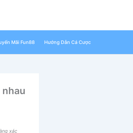
uyến Mãi Fun88
Hướng Dẫn Cá Cược
g nhau
dàng xác