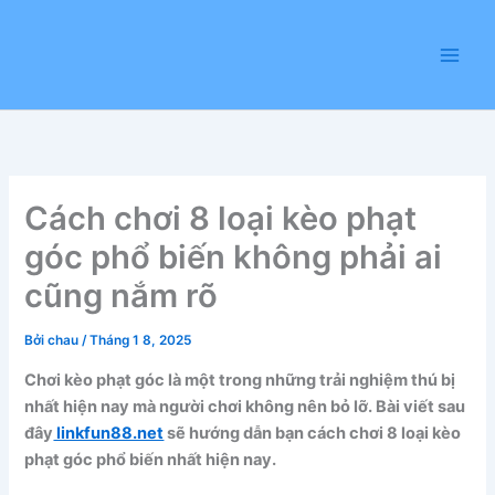
Nhảy
tới
nội
dung
Cách chơi 8 loại kèo phạt
góc phổ biến không phải ai
cũng nắm rõ
Bởi
chau
/
Tháng 1 8, 2025
Chơi kèo phạt góc là một trong những trải nghiệm thú bị
nhất hiện nay mà người chơi không nên bỏ lỡ. Bài viết sau
đây
linkfun88.net
sẽ hướng dẫn bạn cách chơi 8 loại kèo
phạt góc phổ biến nhất hiện nay.