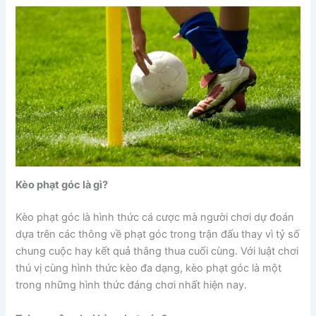
Kèo phạt góc là gì?
Kèo phạt góc là hình thức cá cược mà người chơi dự đoán
dựa trên các thông về phạt góc trong trận đấu thay vì tỷ số
chung cuộc hay kết quả thắng thua cuối cùng. Với luật chơi
thú vị cùng hình thức kèo đa dạng, kèo phạt góc là một
trong những hình thức đáng chơi nhất hiện nay.