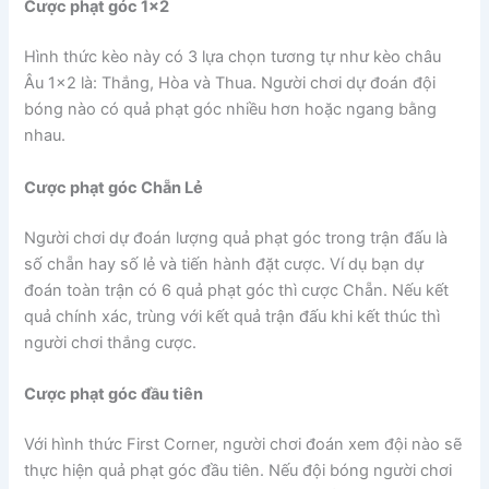
Cược phạt góc 1×2
Hình thức kèo này có 3 lựa chọn tương tự như kèo châu
Âu 1×2 là: Thắng, Hòa và Thua. Người chơi dự đoán đội
bóng nào có quả phạt góc nhiều hơn hoặc ngang bằng
nhau.
Cược phạt góc Chẵn Lẻ
Người chơi dự đoán lượng quả phạt góc trong trận đấu là
số chẵn hay số lẻ và tiến hành đặt cược. Ví dụ bạn dự
đoán toàn trận có 6 quả phạt góc thì cược Chẵn. Nếu kết
quả chính xác, trùng với kết quả trận đấu khi kết thúc thì
người chơi thắng cược.
Cược phạt góc đầu tiên
Với hình thức First Corner, người chơi đoán xem đội nào sẽ
thực hiện quả phạt góc đầu tiên. Nếu đội bóng người chơi