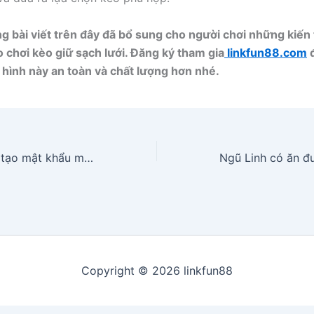
g bài viết trên đây đã bổ sung cho người chơi những kiến
o chơi kèo giữ sạch lưới. Đăng ký tham gia
linkfun88.com
đ
 hình này an toàn và chất lượng hơn nhé.
Hướng dẫn cách tạo mật khẩu mạnh, bảo vệ tài khoản Fun88
Copyright © 2026 linkfun88