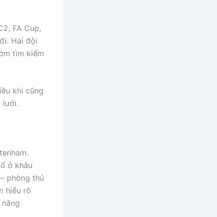
 C2, FA Cup,
đi. Hai đội
sớm tìm kiếm
iều khi cũng
 lưới.
ttenham.
ổ ở khâu
 – phòng thủ
m hiểu rõ
ả năng