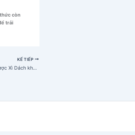
 thức còn
ể trải
KẾ TIẾP
Ngũ Linh có ăn được Xì Dách không? Tay bài nào lớn hơn?