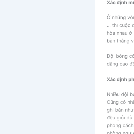
Xác định mụ
Ở những vòn
… thì cuộc d
hòa nhau ở 
bàn thắng v
Đội bóng có
dâng cao độ
Xác định ph
Nhiều đội b
Cũng có nh
ghi bàn như
đều giỏi dù 
phong cách 
phòng ngự v