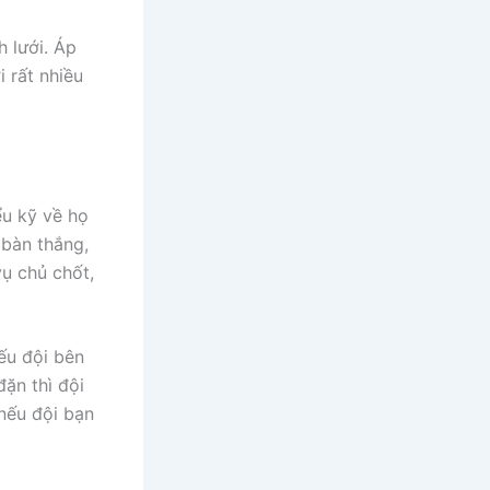
h lưới. Áp
 rất nhiều
ểu kỹ về họ
 bàn thắng,
vụ chủ chốt,
ếu đội bên
ặn thì đội
 nếu đội bạn