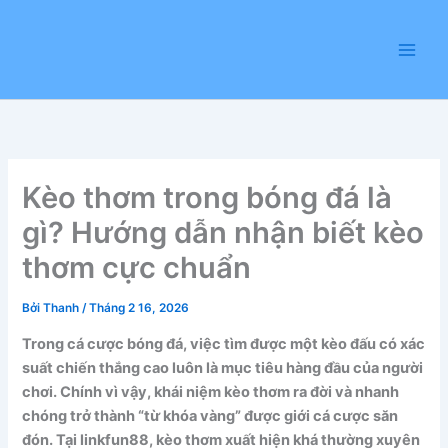
Nhảy
tới
nội
dung
Kèo thơm trong bóng đá là
gì? Hướng dẫn nhận biết kèo
thơm cực chuẩn
Bởi
Thanh
/
Tháng 2 16, 2026
Trong cá cược bóng đá, việc tìm được một kèo đấu có xác
suất chiến thắng cao luôn là mục tiêu hàng đầu của người
chơi. Chính vì vậy, khái niệm kèo thơm ra đời và nhanh
chóng trở thành “từ khóa vàng” được giới cá cược săn
đón. Tại linkfun88, kèo thơm xuất hiện khá thường xuyên