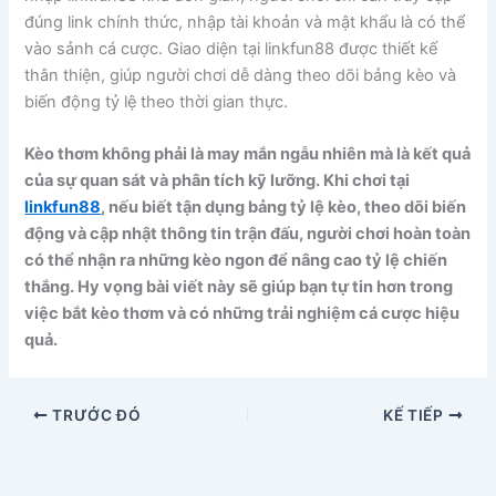
đúng link chính thức, nhập tài khoản và mật khẩu là có thể
vào sảnh cá cược. Giao diện tại linkfun88 được thiết kế
thân thiện, giúp người chơi dễ dàng theo dõi bảng kèo và
biến động tỷ lệ theo thời gian thực.
Kèo thơm không phải là may mắn ngẫu nhiên mà là kết quả
của sự quan sát và phân tích kỹ lưỡng. Khi chơi tại
linkfun88
, nếu biết tận dụng bảng tỷ lệ kèo, theo dõi biến
động và cập nhật thông tin trận đấu, người chơi hoàn toàn
có thể nhận ra những kèo ngon để nâng cao tỷ lệ chiến
thắng. Hy vọng bài viết này sẽ giúp bạn tự tin hơn trong
việc bắt kèo thơm và có những trải nghiệm cá cược hiệu
quả.
TRƯỚC ĐÓ
KẾ TIẾP