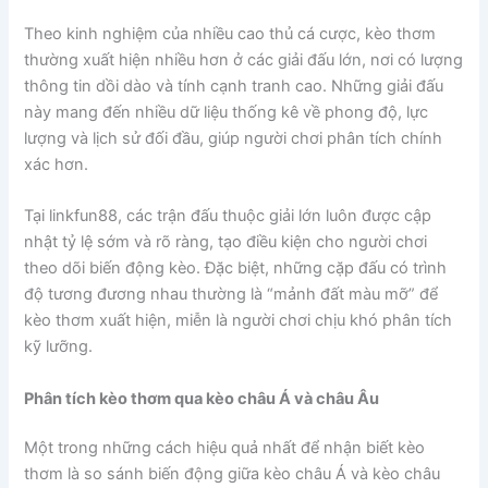
Theo kinh nghiệm của nhiều cao thủ cá cược, kèo thơm
thường xuất hiện nhiều hơn ở các giải đấu lớn, nơi có lượng
thông tin dồi dào và tính cạnh tranh cao. Những giải đấu
này mang đến nhiều dữ liệu thống kê về phong độ, lực
lượng và lịch sử đối đầu, giúp người chơi phân tích chính
xác hơn.
Tại linkfun88, các trận đấu thuộc giải lớn luôn được cập
nhật tỷ lệ sớm và rõ ràng, tạo điều kiện cho người chơi
theo dõi biến động kèo. Đặc biệt, những cặp đấu có trình
độ tương đương nhau thường là “mảnh đất màu mỡ” để
kèo thơm xuất hiện, miễn là người chơi chịu khó phân tích
kỹ lưỡng.
Phân tích kèo thơm qua kèo châu Á và châu Âu
Một trong những cách hiệu quả nhất để nhận biết kèo
thơm là so sánh biến động giữa kèo châu Á và kèo châu