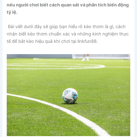
nếu người chơi biết cách quan sát và phân tích biến động
tỷ lệ.
Bài viết dưới đây sẽ giúp bạn hiểu rõ kèo thơm là gì, cách
nhận biết kèo thơm chuẩn xác và những kinh nghiệm thực
tế để bắt kèo hiệu quả khi chơi tại linkfun88.