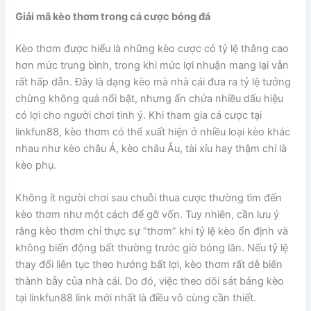
Giải mã kèo thơm trong cá cược bóng đá
Kèo thơm được hiểu là những kèo cược có tỷ lệ thắng cao
hơn mức trung bình, trong khi mức lợi nhuận mang lại vẫn
rất hấp dẫn. Đây là dạng kèo mà nhà cái đưa ra tỷ lệ tưởng
chừng không quá nổi bật, nhưng ẩn chứa nhiều dấu hiệu
có lợi cho người chơi tinh ý. Khi tham gia cá cược tại
linkfun88, kèo thơm có thể xuất hiện ở nhiều loại kèo khác
nhau như kèo châu Á, kèo châu Âu, tài xỉu hay thậm chí là
kèo phụ.
Không ít người chơi sau chuỗi thua cược thường tìm đến
kèo thơm như một cách để gỡ vốn. Tuy nhiên, cần lưu ý
rằng kèo thơm chỉ thực sự “thơm” khi tỷ lệ kèo ổn định và
không biến động bất thường trước giờ bóng lăn. Nếu tỷ lệ
thay đổi liên tục theo hướng bất lợi, kèo thơm rất dễ biến
thành bẫy của nhà cái. Do đó, việc theo dõi sát bảng kèo
tại linkfun88 link mới nhất là điều vô cùng cần thiết.