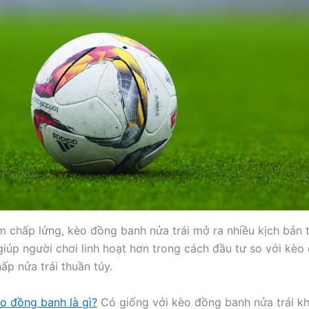
m chấp lửng, kèo đồng banh nửa trái mở ra nhiều kịch bản 
giúp người chơi linh hoạt hơn trong cách đầu tư so với kè
ấp nửa trái thuần túy.
o đồng banh là gì?
Có giống với kèo đồng banh nửa trái k