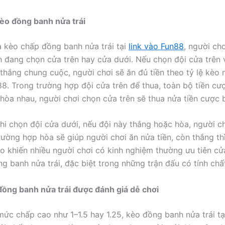
kèo đồng banh nửa trái
a kèo chấp đồng banh nửa trái tại
link vào Fun88
, người ch
h đang chọn cửa trên hay cửa dưới. Nếu chọn đội cửa trên 
 thắng chung cuộc, người chơi sẽ ăn đủ tiền theo tỷ lệ kèo n
88. Trong trường hợp đội cửa trên để thua, toàn bộ tiền cư
 hòa nhau, người chơi chọn cửa trên sẽ thua nửa tiền cược 
khi chọn đội cửa dưới, nếu đội này thắng hoặc hòa, người c
Trường hợp hòa sẽ giúp người chơi ăn nửa tiền, còn thắng th
 do khiến nhiều người chơi có kinh nghiệm thường ưu tiên cử
g banh nửa trái, đặc biệt trong những trận đấu có tính chấ
đồng banh nửa trái được đánh giá dễ chơi
mức chấp cao như 1–1.5 hay 1.25, kèo đồng banh nửa trái tạ