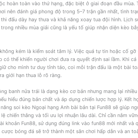
ộc hoàn toàn vào thứ hạng, đặc biệt ở giai đoạn đầu mùa.
hơi nên đánh giá phong độ trong 5–7 trận gần nhất, tình tr
h thi đấu dày hay thưa và khả năng xoay tua đội hình. Lịch 
 trong nhiều mùa giải cũng là yếu tố giúp nhận diện kèo bẫy
không kém là kiểm soát tâm lý. Việc quá tự tin hoặc cố gỡ 
ếp có thể khiến người chơi đưa ra quyết định sai lầm. Khi cá
giữ cho mình tư duy tỉnh táo, coi mỗi trận đấu là một bài t
ra giới hạn thua lỗ rõ ràng.
ng banh nửa trái là dạng kèo cơ bản nhưng mang lại nhiều
nếu hiểu đúng bản chất và áp dụng chiến lược hợp lý. Kết h
 năng soi kèo Ngoại hạng Anh bài bản tại Fun88 sẽ giúp ng
 lệ chiến thắng và tối ưu lợi nhuận lâu dài. Chỉ cần nắm vữ
ài khoản Fun88, sử dụng đúng link vào fun88 mới nhất và 
á cược bóng đá sẽ trở thành một sân chơi hấp dẫn và an to