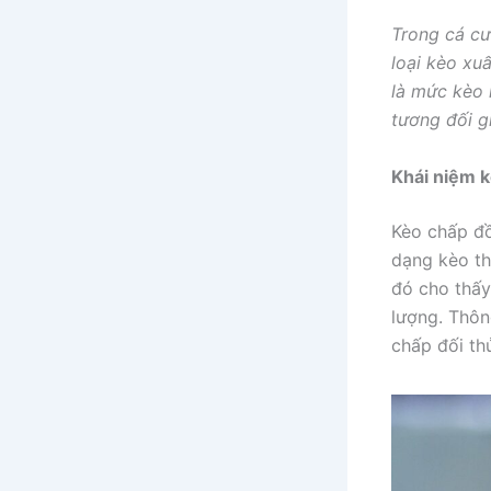
Trong cá cư
loại kèo xuấ
là mức kèo 
tương đối g
Khái niệm k
Kèo chấp đồ
dạng kèo th
đó cho thấy
lượng. Thôn
chấp đối th