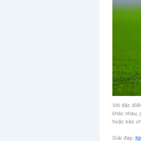
Với đặc điể
khác nhau, 
hoặc kèo ch
Giải đáp:
Kè