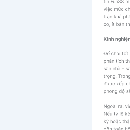
tín Fun88 m
việc mức ch
trận khá ph
co, ít bàn 
Kinh nghiệm
Để chơi tốt
phân tích th
sân nhà – s
trọng. Tron
được xếp chấ
phong độ sâ
Ngoài ra, v
Nếu tỷ lệ k
kỹ hoặc thậ
dồn toàn bộ