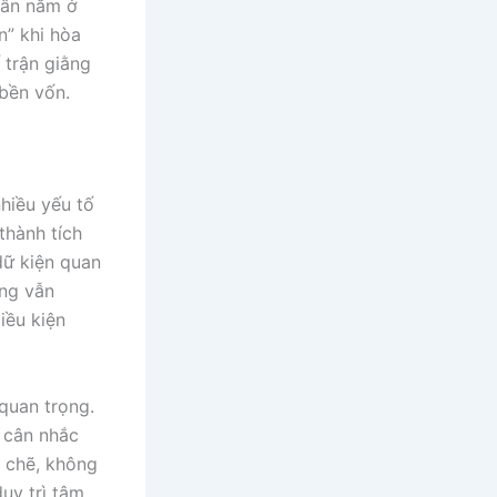
hân nằm ở
n” khi hòa
 trận giằng
 bền vốn.
nhiều yếu tố
thành tích
dữ kiện quan
ưng vẫn
iều kiện
 quan trọng.
n cân nhắc
t chẽ, không
uy trì tâm