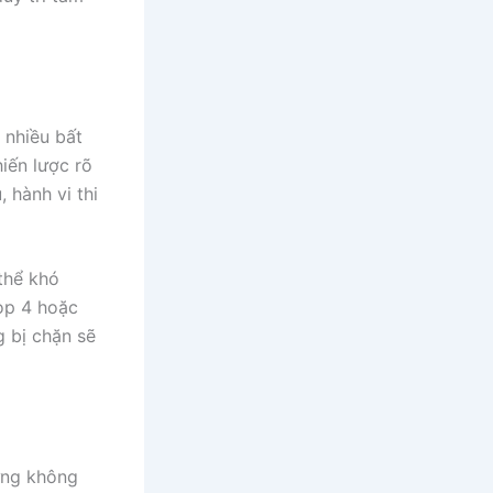
 nhiều bất
hiến lược rõ
 hành vi thi
thể khó
top 4 hoặc
g bị chặn sẽ
ưng không