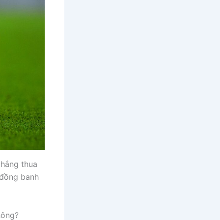
thắng thua
o đồng banh
hông?