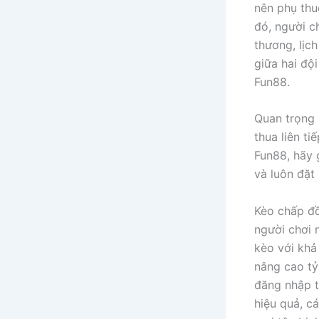
nên phụ thu
đó, người c
thương, lịc
giữa hai đội
Fun88.
Quan trọng 
thua liên ti
Fun88, hãy 
và luôn đặt 
Kèo chấp đồ
người chơi 
kèo với khả
nâng cao tỷ
đăng nhập t
hiệu quả, c