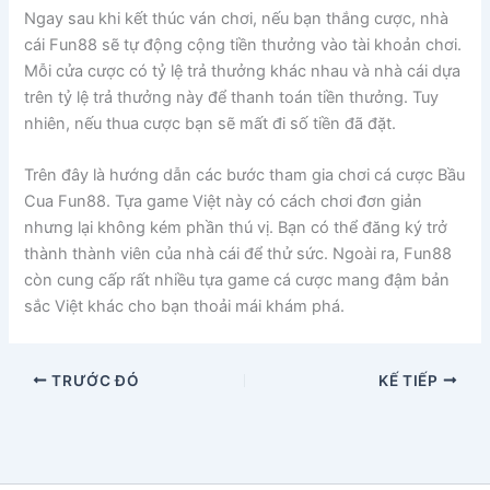
Ngay sau khi kết thúc ván chơi, nếu bạn thắng cược, nhà
cái Fun88 sẽ tự động cộng tiền thưởng vào tài khoản chơi.
Mỗi cửa cược có tỷ lệ trả thưởng khác nhau và nhà cái dựa
trên tỷ lệ trả thưởng này để thanh toán tiền thưởng. Tuy
nhiên, nếu thua cược bạn sẽ mất đi số tiền đã đặt.
Trên đây là hướng dẫn các bước tham gia chơi cá cược Bầu
Cua Fun88. Tựa game Việt này có cách chơi đơn giản
nhưng lại không kém phần thú vị. Bạn có thể đăng ký trở
thành thành viên của nhà cái để thử sức. Ngoài ra, Fun88
còn cung cấp rất nhiều tựa game cá cược mang đậm bản
sắc Việt khác cho bạn thoải mái khám phá.
TRƯỚC ĐÓ
KẾ TIẾP