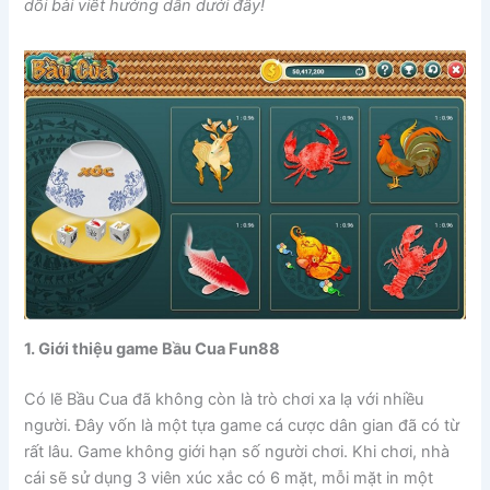
dõi bài viết hướng dẫn dưới đây!
1. Giới thiệu game Bầu Cua Fun88
Có lẽ Bầu Cua đã không còn là trò chơi xa lạ với nhiều
người. Đây vốn là một tựa game cá cược dân gian đã có từ
rất lâu. Game không giới hạn số người chơi. Khi chơi, nhà
cái sẽ sử dụng 3 viên xúc xắc có 6 mặt, mỗi mặt in một