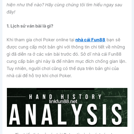
hiện như thế nào? Hãy cùng chúng tôi tìm hiểu ngay sau
đây!
1. Lịch sử ván bài là gì?
Khi tham gia chơi Poker online tại
nhà cái Fun88
bạn sẽ
được cung cấp một bản ghi với thông tin chi tiết về những
gì đã diễn ra ở các ván bài trước đó. Sở dĩ nhà cái Fun88
cung cấp bản ghi này là để nhằm mục đích chống gian lận.
Tuy nhiên, người chơi cũng có thể dựa trên bản ghi của
nhà cái để hỗ trợ khi chơi Poker.