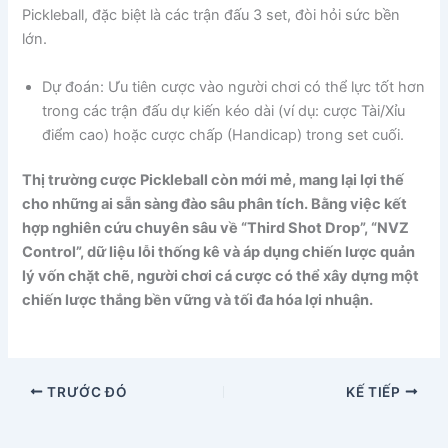
Pickleball, đặc biệt là các trận đấu 3 set, đòi hỏi sức bền
lớn.
Dự đoán: Ưu tiên cược vào người chơi có thể lực tốt hơn
trong các trận đấu dự kiến kéo dài (ví dụ: cược Tài/Xỉu
điểm cao) hoặc cược chấp (Handicap) trong set cuối.
Thị trường cược Pickleball còn mới mẻ, mang lại lợi thế
cho những ai sẵn sàng đào sâu phân tích. Bằng việc kết
hợp nghiên cứu chuyên sâu về “Third Shot Drop”, “NVZ
Control”, dữ liệu lỗi thống kê và áp dụng chiến lược quản
lý vốn chặt chẽ, người chơi cá cược có thể xây dựng một
chiến lược thắng bền vững và tối đa hóa lợi nhuận.
TRƯỚC ĐÓ
KẾ TIẾP