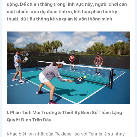
động. Để chiến thắng trong lĩnh vực này, người chơi cần
một chiến lược dự đoán tinh vi, kết hợp phân tích kỹ
thuật, dữ liệu thống kê và quản lý vốn thông minh.
I. Phân Tích Môi Trường & Thiết Bị: Biến Số Thầm Lặng
Quyết Định Trận Đấu
Khác biệt lớn nhất của Pickleball so với Tennis là sự nhạy