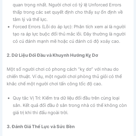
quan trọng nhất. Người chơi có tỷ lệ Unforced Errors
thấp trong các set quyết định cho thấy sự ổn định về
tâm lý và thể lực.
Forced Errors (Lỗi do áp lực): Phân tích xem ai là người
tạo ra áp lực buộc đối thủ mắc lỗi. Đây thường là người
có cú đánh mạnh mẽ hoặc cú đánh có độ xoáy cao.
2. Dữ Liệu Đối Đầu và Khuynh Hướng Kỵ Dơ
Một số người chơi có phong cách “kỵ dơ” với nhau do
chiến thuật. Ví dụ, một người chơi phòng thủ giỏi có thể
khắc chế một người chơi tấn công tốc độ cao.
Quy tắc Vị Trí: Kiểm tra dữ liệu đối đầu trên cùng loại
sân. Kết quả đối đầu ở sân trong nhà có thể không còn
giá trị khi thi đấu ngoài trời.
3. Đánh Giá Thể Lực và Sức Bền