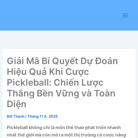
Nhảy
tới
nội
dung
Giải Mã Bí Quyết Dự Đoán
Hiệu Quả Khi Cược
Pickleball: Chiến Lược
Thắng Bền Vững và Toàn
Diện
Bởi
Thanh
/
Tháng 11 4, 2025
Pickleball không chỉ là môn thể thao phát triển nhanh
nhất thế giới mà còn mở ra một thị trường cá cược năng