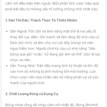
cảm với điều kiện bên ngoài. Một phân tích cược hiệu quả
phải bắt đầu từ những yếu tố tưởng chừng nhỏ nhặt này:
1. Sân Thi Đấu: Thách Thức Từ Thiên Nhiên
Sân Ngoài Trời: Gió và ánh nắng mặt trời là hai yếu tố
thay đổi cục diện. Gió mạnh sẽ làm tăng độ khó của cú
Dink (bỏ nhỏ) và làm cho cú Lob (lốp bóng) trở nên
nguy hiểm hơn. Người chơi kỳ cựu có khả năng “bắn
bóng qua gió” hoặc “sử dụng gió làm lợi thế” luôn là lựa
chọn ưu tiên.
Sân Trong Nhà: Trận đấu mang tính kỹ thuật và tốc độ
cao hơn do không bị ảnh hưởng bởi môi trường. Lựa
chọn cược nên dựa nhiều vào kỹ năng phản xạ và sức
mạnh của người chơi.
2. Chất Lượng Bóng và Dụng Cụ
Bóng nhựa rỗng rất nhạy cảm với nhiệt độ. Bóng ấm/mới