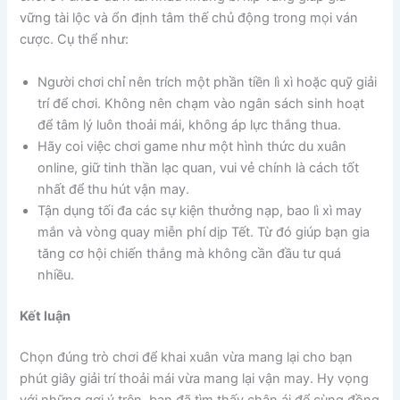
vững tài lộc và ổn định tâm thế chủ động trong mọi ván
cược. Cụ thể như:
Người chơi chỉ nên trích một phần tiền lì xì hoặc quỹ giải
trí để chơi. Không nên chạm vào ngân sách sinh hoạt
để tâm lý luôn thoải mái, không áp lực thắng thua.
Hãy coi việc chơi game như một hình thức du xuân
online, giữ tinh thần lạc quan, vui vẻ chính là cách tốt
nhất để thu hút vận may.
Tận dụng tối đa các sự kiện thưởng nạp, bao lì xì may
mắn và vòng quay miễn phí dịp Tết. Từ đó giúp bạn gia
tăng cơ hội chiến thắng mà không cần đầu tư quá
nhiều.
Kết luận
Chọn đúng trò chơi để khai xuân vừa mang lại cho bạn
phút giây giải trí thoải mái vừa mang lại vận may. Hy vọng
với những gợi ý trên, bạn đã tìm thấy chân ái để cùng đồng