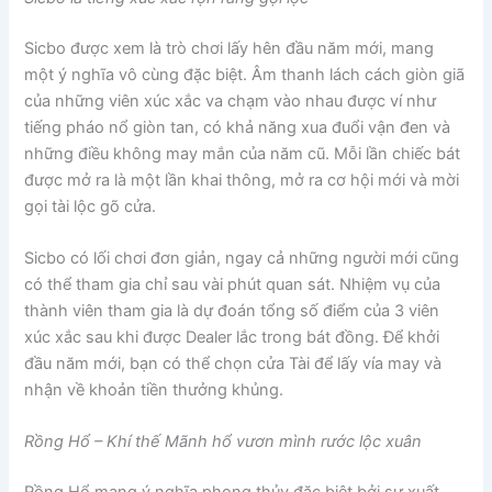
Sicbo được xem là trò chơi lấy hên đầu năm mới, mang
một ý nghĩa vô cùng đặc biệt. Âm thanh lách cách giòn giã
của những viên xúc xắc va chạm vào nhau được ví như
tiếng pháo nổ giòn tan, có khả năng xua đuổi vận đen và
những điều không may mắn của năm cũ. Mỗi lần chiếc bát
được mở ra là một lần khai thông, mở ra cơ hội mới và mời
gọi tài lộc gõ cửa.
Sicbo có lối chơi đơn giản, ngay cả những người mới cũng
có thể tham gia chỉ sau vài phút quan sát. Nhiệm vụ của
thành viên tham gia là dự đoán tổng số điểm của 3 viên
xúc xắc sau khi được Dealer lắc trong bát đồng. Để khởi
đầu năm mới, bạn có thể chọn cửa Tài để lấy vía may và
nhận về khoản tiền thưởng khủng.
Rồng Hổ – Khí thế Mãnh hổ vươn mình rước lộc xuân