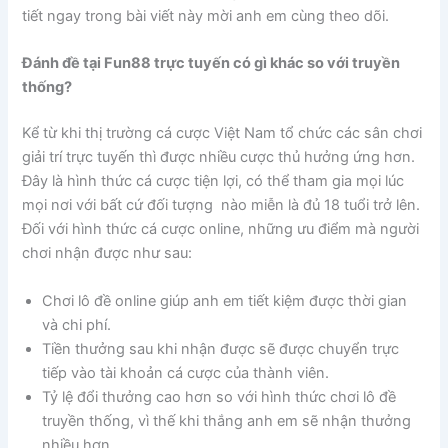
tiết ngay trong bài viết này mời anh em cùng theo dõi.
Đánh đề tại Fun88 trực tuyến có gì khác so với truyền
thống?
Kể từ khi thị trường cá cược Việt Nam tổ chức các sân chơi
giải trí trực tuyến thì được nhiều cược thủ hưởng ứng hơn.
Đây là hình thức cá cược tiện lợi, có thể tham gia mọi lúc
mọi nơi với bất cứ đối tượng nào miễn là đủ 18 tuổi trở lên.
Đối với hình thức cá cược online, những ưu điểm mà người
chơi nhận được như sau:
Chơi lô đề online giúp anh em tiết kiệm được thời gian
và chi phí.
Tiền thưởng sau khi nhận được sẽ được chuyển trực
tiếp vào tài khoản cá cược của thành viên.
Tỷ lệ đổi thưởng cao hơn so với hình thức chơi lô đề
truyền thống, vì thế khi thắng anh em sẽ nhận thưởng
nhiều hơn.