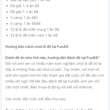
Đề giải 7: 4 ăn 98
Đề giải 1: 1 ăn 98
3 càng: 1 ăn 961
4 càng: 1 ăn 8888
Tỷ lệ lô đề miền trung 1 ăn 98
Tỷ lệ lô đề miền nam 1 ăn 98
Hướng dẫn cách chơi lô đề tại Fun88
Đánh đề ăn như thế nào, hướng dẫn đánh đề tại Fun88
?
Đối với anh em có nhiều năm kinh nghiệm chơi lô đề thì là
đây là những thao tác khá cơ bản. Tuy nhiên, với một số
anh em người mới thì việc tham gia đặt cược số đề vẫn còn
nhiều bỡ ngỡ. Để bắt đầu đánh đề tại Fun88, anh em chỉ
cần một chiếc điện thoại di động với kết nối internet.
Các bước đặt cược bắt đầu như sau: