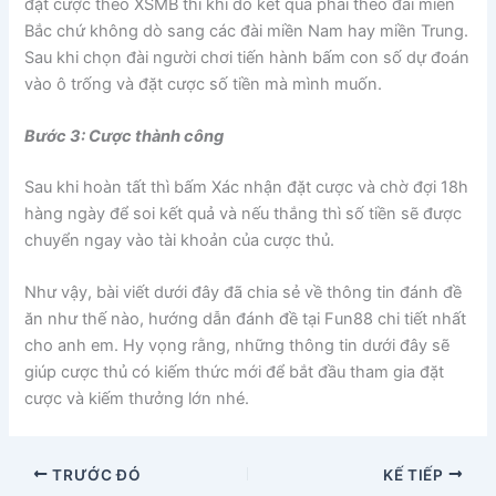
đặt cược theo XSMB thì khi dò kết quả phải theo đài miền
Bắc chứ không dò sang các đài miền Nam hay miền Trung.
Sau khi chọn đài người chơi tiến hành bấm con số dự đoán
vào ô trống và đặt cược số tiền mà mình muốn.
Bước 3: Cược thành công
Sau khi hoàn tất thì bấm Xác nhận đặt cược và chờ đợi 18h
hàng ngày để soi kết quả và nếu thắng thì số tiền sẽ được
chuyển ngay vào tài khoản của cược thủ.
Như vậy, bài viết dưới đây đã chia sẻ về thông tin đánh đề
ăn như thế nào, hướng dẫn đánh đề tại Fun88 chi tiết nhất
cho anh em. Hy vọng rằng, những thông tin dưới đây sẽ
giúp cược thủ có kiếm thức mới để bắt đầu tham gia đặt
cược và kiếm thưởng lớn nhé.
TRƯỚC ĐÓ
KẾ TIẾP