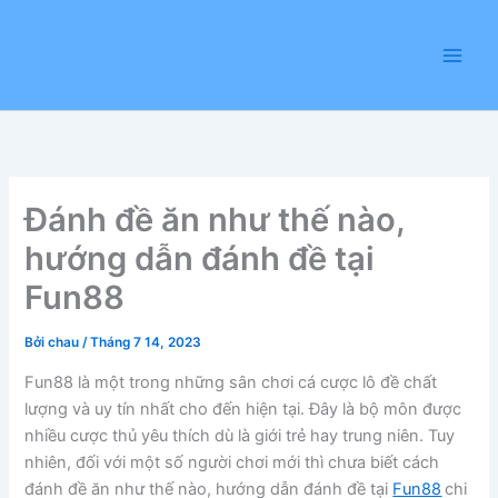
Nhảy
tới
nội
dung
Đánh đề ăn như thế nào,
hướng dẫn đánh đề tại
Fun88
Bởi
chau
/
Tháng 7 14, 2023
Fun88 là một trong những sân chơi cá cược lô đề chất
lượng và uy tín nhất cho đến hiện tại. Đây là bộ môn được
nhiều cược thủ yêu thích dù là giới trẻ hay trung niên. Tuy
nhiên, đối với một số người chơi mới thì chưa biết cách
đánh đề ăn như thế nào, hướng dẫn đánh đề tại
Fun88
chi