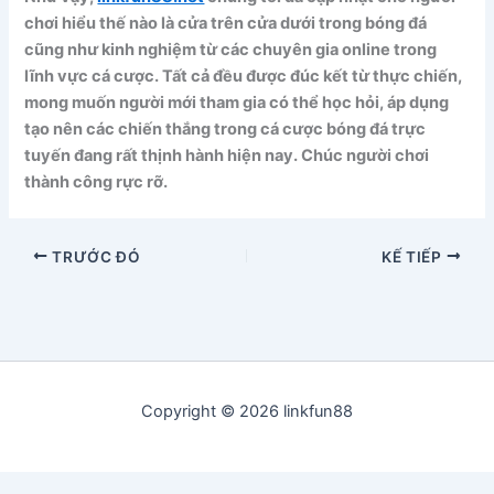
chơi hiểu thế nào là cửa trên cửa dưới trong bóng đá
cũng như kinh nghiệm từ các chuyên gia online trong
lĩnh vực cá cược. Tất cả đều được đúc kết từ thực chiến,
mong muốn người mới tham gia có thể học hỏi, áp dụng
tạo nên các chiến thắng trong cá cược bóng đá trực
tuyến đang rất thịnh hành hiện nay. Chúc người chơi
thành công rực rỡ.
TRƯỚC ĐÓ
KẾ TIẾP
Copyright © 2026 linkfun88