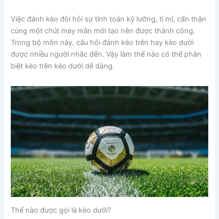
Việc đánh kèo đòi hỏi sự tính toán kỹ lưỡng, tỉ mỉ, cẩn thận
cùng một chút may mắn mới tạo nên được thành công.
Trong bộ môn này, câu hỏi đánh kèo trên hay kèo dưới
được nhiều người nhắc đến. Vậy làm thế nào có thể phân
biệt kèo trên kèo dưới dễ dàng.
Thế nào được gọi là kèo dưới?