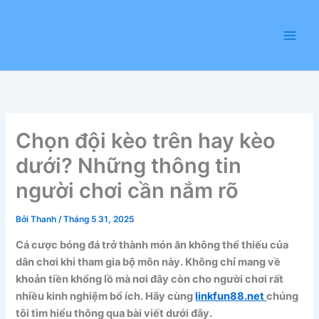
Nhảy
tới
nội
dung
Chọn đội kèo trên hay kèo
dưới? Những thông tin
người chơi cần nắm rõ
Bởi
Thanh
/
Tháng 5 31, 2025
Cá cược bóng đá trở thành món ăn không thể thiếu của
dân chơi khi tham gia bộ môn này. Không chỉ mang về
khoản tiền khổng lồ mà nơi đây còn cho người chơi rất
nhiều kinh nghiệm bổ ích. Hãy cùng
linkfun88.net
chúng
tôi tìm hiểu thông qua bài viết dưới đây.