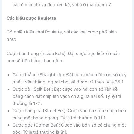
các ô màu đỏ và đen xen kẽ, với ô 0 màu xanh lá.
Các kiểu cược Roulette
Có nhiều kiểu chơi Roulette, với các loại cược phổ biến
như:
Cược bên trong (Inside Bets): Đặt cược trực tiếp lên các
con số trên bảng, bao gồm:
Cược thẳng (Straight Up): Đặt cược vào một con số duy
nhất. Nếu thắng, người chơi sẽ được trả theo tỷ lệ 35:1.
Cược đôi (Split Bet): Đặt cược vào hai con số liền kề
bằng cách đặt chip lên vạch chia giữa hai số. Tỷ lệ trả
thưởng là 17:1.
Cược hàng ba (Street Bet): Cược vào ba số liên tiếp trên
cùng một hàng ngang. Tỷ lệ trả thưởng là 11:1.
Cược góc (Corner Bet): Cược vào bốn số có chung một
góc. Tỷ lệ trả thưởng là 8:1.