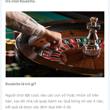
trò chơi Roulette.
Roulette là trò gì?
Người chơi đặt cược vào các con số hoặc nhóm số trên
bàn, sau đó nhà cái quay bánh xe. Quả bóng rơi vào ô nào,
kết quả sẽ được xác định dựa trên ô đó.