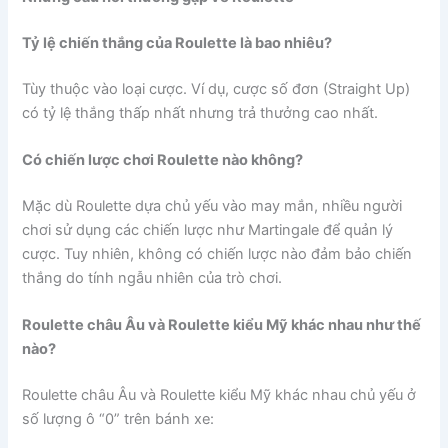
Tỷ lệ chiến thắng của Roulette là bao nhiêu?
Tùy thuộc vào loại cược. Ví dụ, cược số đơn (Straight Up)
có tỷ lệ thắng thấp nhất nhưng trả thưởng cao nhất.
Có chiến lược chơi Roulette nào không?
Mặc dù Roulette dựa chủ yếu vào may mắn, nhiều người
chơi sử dụng các chiến lược như Martingale để quản lý
cược. Tuy nhiên, không có chiến lược nào đảm bảo chiến
thắng do tính ngẫu nhiên của trò chơi.
Roulette châu Âu và Roulette kiểu Mỹ khác nhau như thế
nào?
Roulette châu Âu và Roulette kiểu Mỹ khác nhau chủ yếu ở
số lượng ô “0” trên bánh xe: