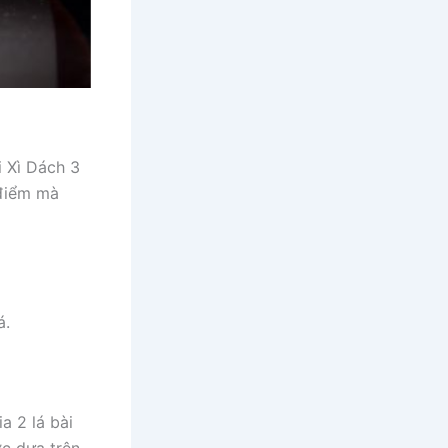
ới Xì Dách 3
 điểm mà
á.
a 2 lá bài