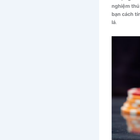
nghiệm thú 
bạn cách tí
lá
.