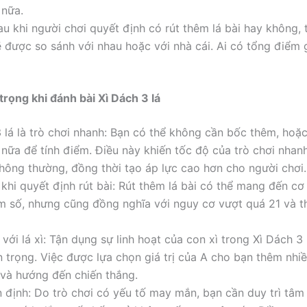
 nữa.
au khi người chơi quyết định có rút thêm lá bài hay không,
 được so sánh với nhau hoặc với nhà cái. Ai có tổng điểm 
trọng khi đánh bài Xì Dách 3 lá
 lá là trò chơi nhanh: Bạn có thể không cần bốc thêm, hoặc
 nữa để tính điểm. Điều này khiến tốc độ của trò chơi nhan
hông thường, đồng thời tạo áp lực cao hơn cho người chơi.
khi quyết định rút bài: Rút thêm lá bài có thể mang đến cơ 
ểm số, nhưng cũng đồng nghĩa với nguy cơ vượt quá 21 và 
 với lá xì: Tận dụng sự linh hoạt của con xì trong Xì Dách 3 
 trọng. Việc được lựa chọn giá trị của A cho bạn thêm nhiề
 và hướng đến chiến thắng.
 định: Do trò chơi có yếu tố may mắn, bạn cần duy trì tâm 