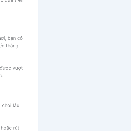
ợc dựa trên
hơi, bạn có
iến thắng
 được vượt
c.
 chơi lâu
 hoặc rút