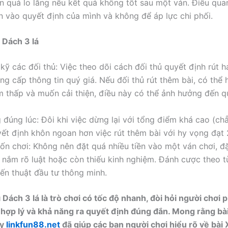
 quá lo lắng nếu kết quả không tốt sau một ván. Điều quan
in vào quyết định của mình và không để áp lực chi phối.
 Dách 3 lá
kỹ các đối thủ: Việc theo dõi cách đối thủ quyết định rút 
ng cấp thông tin quý giá. Nếu đối thủ rút thêm bài, có thể
m thấp và muốn cải thiện, điều này có thể ảnh hưởng đến q
 đúng lúc: Đôi khi việc dừng lại với tổng điểm khá cao (ch
yết định khôn ngoan hơn việc rút thêm bài với hy vọng đạt 
ốn chơi: Không nên đặt quá nhiều tiền vào một ván chơi, đ
nắm rõ luật hoặc còn thiếu kinh nghiệm. Đánh cược theo t
iến thuật đầu tư thông minh.
 Dách 3 lá là trò chơi có tốc độ nhanh, đòi hỏi người chơi p
 hợp lý và khả năng ra quyết định đúng đắn. Mong rằng bài
ây
linkfun88.net
đã giúp các bạn người chơi hiểu rõ về bài 