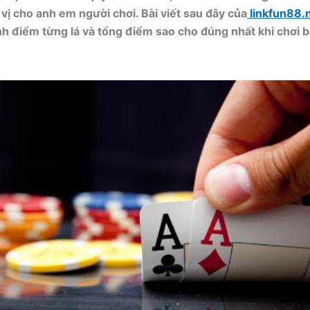
vị cho anh em người chơi. Bài viết sau đây của
linkfun88.
nh điểm từng lá và tổng điểm sao cho đúng nhất khi chơi b