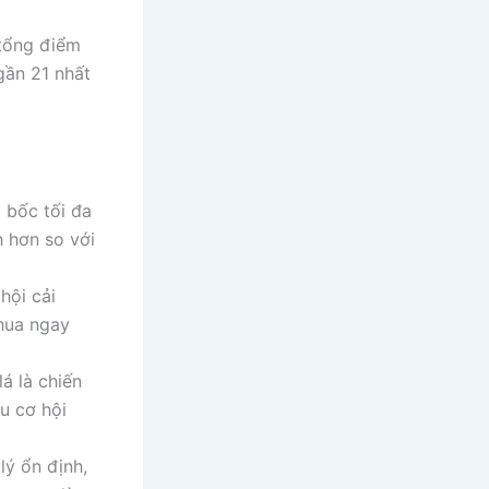
 tổng điểm
gần 21 nhất
 bốc tối đa
h hơn so với
hội cải
thua ngay
lá là chiến
u cơ hội
lý ổn định,