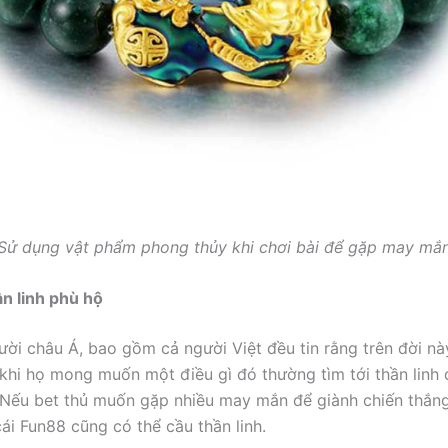
Sử dụng vật phẩm phong thủy khi chơi bài để gặp may mắ
ần linh phù hộ
ười châu Á, bao gồm cả người Việt đều tin rằng trên đời nà
y, khi họ mong muốn một điều gì đó thường tìm tới thần linh
Nếu bet thủ muốn gặp nhiều may mắn để giành chiến thắng
cái Fun88 cũng có thể cầu thần linh.