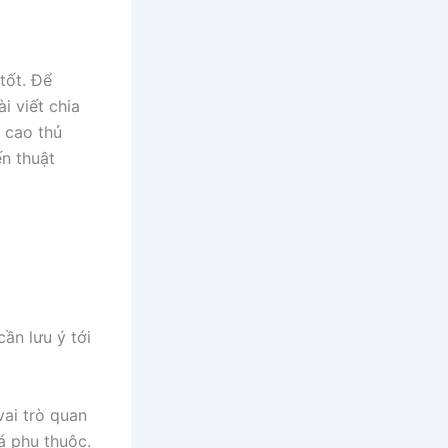
tốt. Để
i viết chia
ó cao thủ
ến thuật
ần lưu ý tới
ai trò quan
á phụ thuộc.