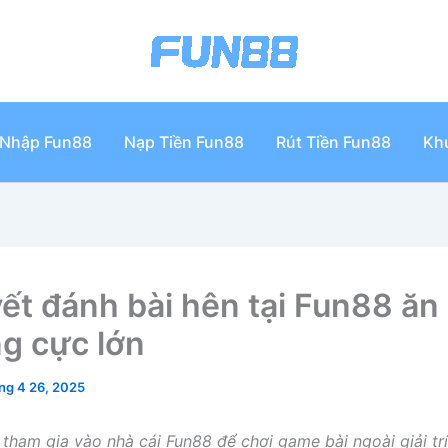
Nhập Fun88
Nạp Tiền Fun88
Rút Tiền Fun88
Kh
yết đánh bài hên tại Fun88 ăn
g cực lớn
ng 4 26, 2025
 tham gia vào nhà cái Fun88 để chơi game bài ngoài giải trí