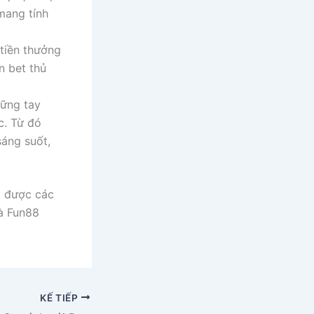
mang tính
 tiền thưởng
n bet thủ
hững tay
c. Từ đó
sáng suốt,
m được các
mà Fun88
KẾ TIẾP