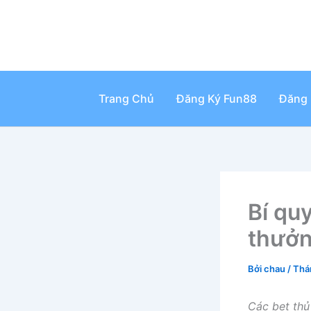
Nhảy
tới
nội
dung
Trang Chủ
Đăng Ký Fun88
Đăng 
Bí qu
thưởn
Bởi
chau
/
Thá
Các bet thủ