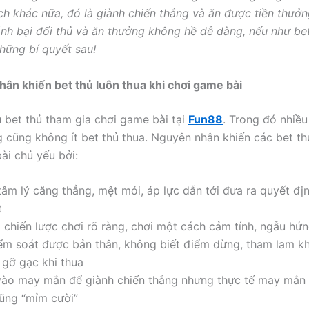
h khác nữa, đó là giành chiến thắng và ăn được tiền thưởn
ánh bại đối thủ và ăn thưởng không hề dễ dàng, nếu như be
ững bí quyết sau!
hân khiến bet thủ luôn thua khi chơi game bài
u bet thủ tham gia chơi game bài tại
Fun88
. Trong đó nhiều
 cũng không ít bet thủ thua. Nguyên nhân khiến các bet th
ài chủ yếu bởi:
tâm lý căng thẳng, mệt mỏi, áp lực dẫn tới đưa ra quyết đ
t
chiến lược chơi rõ ràng, chơi một cách cảm tính, ngẫu hứ
ểm soát được bản thân, không biết điểm dừng, tham lam kh
 gỡ gạc khi thua
vào may mắn để giành chiến thắng nhưng thực tế may mắn
cũng “mỉm cười”