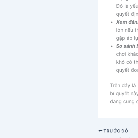
Đó là yế
quyết địn
Xem đánh
lớn nếu t
gặp áp lự
So sánh 
chơi khác
khó có th
quyết đo
Trên đây là
bí quyết nà
đang cung 
TRƯỚC ĐÓ