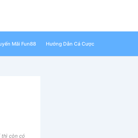
uyến Mãi Fun88
Hướng Dẫn Cá Cược
 thì còn có