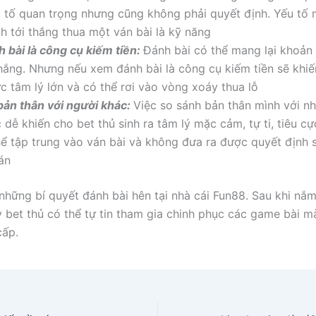
u tố quan trọng nhưng cũng không phải quyết định. Yếu tố 
h tới thắng thua một ván bài là kỹ năng
 bài là công cụ kiếm tiền:
Đánh bài có thể mang lại khoản
hắng. Nhưng nếu xem đánh bài là công cụ kiếm tiền sẽ khiế
c tâm lý lớn và có thể rơi vào vòng xoáy thua lỗ
bản thân với người khác:
Việc so sánh bản thân mình với n
 dễ khiến cho bet thủ sinh ra tâm lý mặc cảm, tự ti, tiêu cự
ể tập trung vào ván bài và không đưa ra được quyết định 
án
 những bí quyết đánh bài hên tại nhà cái Fun88. Sau khi nắ
y bet thủ có thể tự tin tham gia chinh phục các game bài 
cấp.