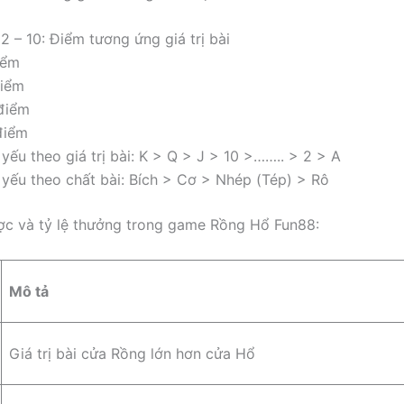
 2 – 10: Điểm tương ứng giá trị bài
iểm
điểm
 điểm
điểm
ếu theo giá trị bài: K > Q > J > 10 >…….. > 2 > A
yếu theo chất bài: Bích > Cơ > Nhép (Tép) > Rô
ợc và tỷ lệ thưởng trong game Rồng Hổ Fun88:
Mô tả
Giá trị bài cửa Rồng lớn hơn cửa Hổ