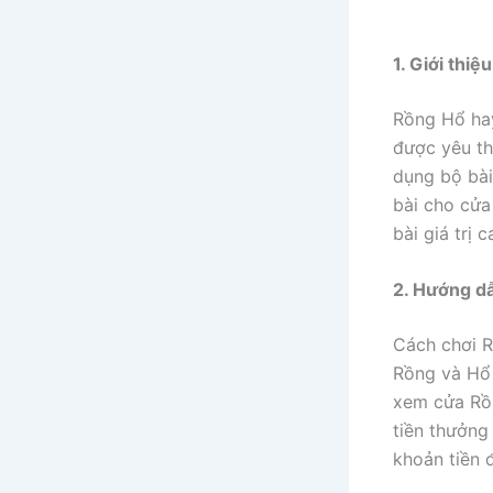
1. Giới th
Rồng Hổ hay
được yêu th
dụng bộ bài
bài cho cửa
bài giá trị 
2. Hướng d
Cách chơi R
Rồng và Hổ 
xem cửa Rồn
tiền thưởng
khoản tiền 