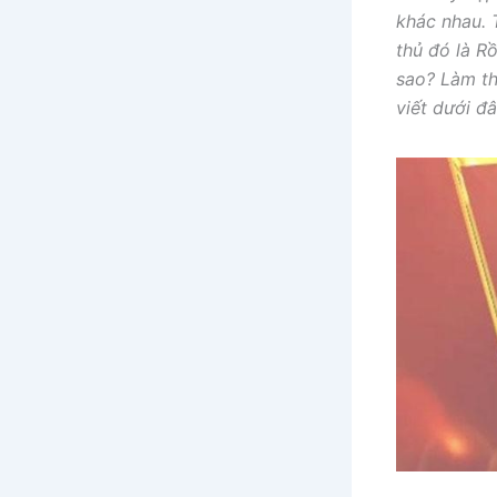
khác nhau. 
thủ đó là R
sao? Làm th
viết dưới đâ