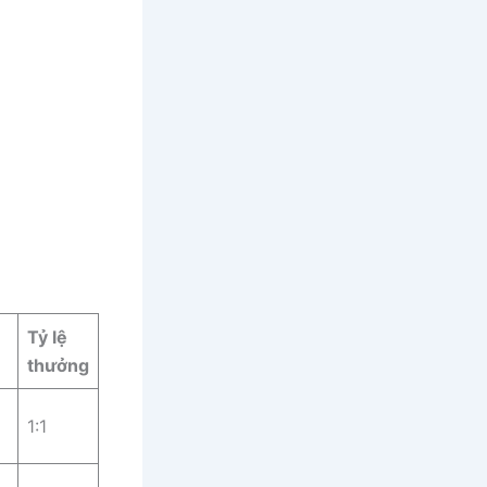
Tỷ lệ
thưởng
1:1