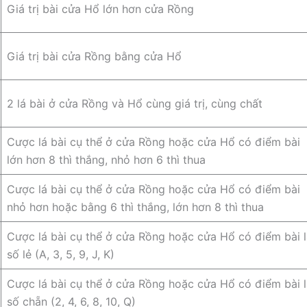
Giá trị bài cửa Hổ lớn hơn cửa Rồng
Giá trị bài cửa Rồng bằng cửa Hổ
2 lá bài ở cửa Rồng và Hổ cùng giá trị, cùng chất
Cược lá bài cụ thể ở cửa Rồng hoặc cửa Hổ có điểm bài
lớn hơn 8 thì thắng, nhỏ hơn 6 thì thua
Cược lá bài cụ thể ở cửa Rồng hoặc cửa Hổ có điểm bài
nhỏ hơn hoặc bằng 6 thì thắng, lớn hơn 8 thì thua
Cược lá bài cụ thể ở cửa Rồng hoặc cửa Hổ có điểm bài 
số lẻ (A, 3, 5, 9, J, K)
Cược lá bài cụ thể ở cửa Rồng hoặc cửa Hổ có điểm bài 
số chẵn (2, 4, 6, 8, 10, Q)