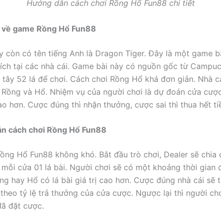
Hướng dẫn cách chơi Rồng Hổ Fun88 chi tiết
iệu về game Rồng Hổ Fun88
 còn có tên tiếng Anh là Dragon Tiger. Đây là một game b
ích tại các nhà cái. Game bài này có nguồn gốc từ Campuc
 tây 52 lá để chơi. Cách chơi Rồng Hổ khá đơn giản. Nhà cá
 Rồng và Hổ. Nhiệm vụ của người chơi là dự đoán cửa cược
cao hơn. Cược đúng thì nhận thưởng, cược sai thì thua hết t
ẫn cách chơi Rồng Hổ Fun88
ồng Hổ Fun88 không khó. Bắt đầu trò chơi, Dealer sẽ chia
mỗi cửa 01 lá bài. Người chơi sẽ có một khoảng thời gian 
g hay Hổ có lá bài giá trị cao hơn. Cược đúng nhà cái sẽ 
 theo tỷ lệ trả thưởng của cửa cược. Ngược lại thì người ch
đã đặt cược.