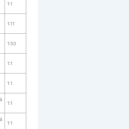
1:1
1:11
1:50
1:1
1:1
là
1:1
là
1:1