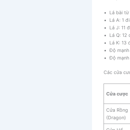
Lá bài từ
Lá A: 1 đ
Lá J: 11 
Lá Q: 12
Lá K: 13 
Độ mạnh y
Độ mạnh 
Các cửa cư
Cửa cược
Cửa Rồng
(Dragon)
Cửa Hổ